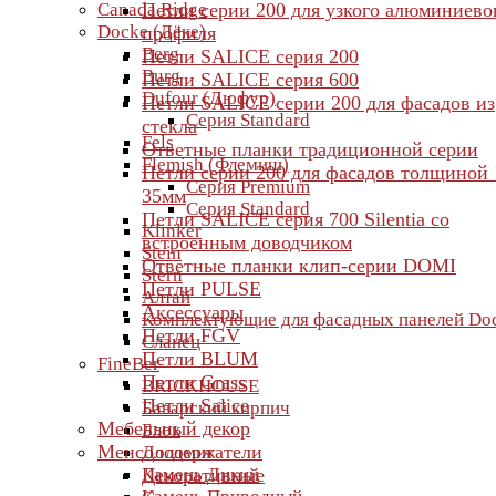
Canada Ridge
Петли серии 200 для узкого алюминиево
Docke (Дёке)
профиля
Berg
Петли SALICE серия 200
Burg
Петли SALICE серия 600
Dufour (Дюфур)
Петли SALICE серии 200 для фасадов из
Серия Standard
стекла
Fels
Ответные планки традиционной серии
Flemish (Флемиш)
Петли серии 200 для фасадов толщиной 
Серия Premium
35мм
Серия Standard
Петли SALICE серия 700 Silentia со
Klinker
встроенным доводчиком
Stein
Ответные планки клип-серии DOMI
Stern
Петли PULSE
Алтай
Аксессуары
Комплектующие для фасадных панелей Do
Петли FGV
Сланец
Петли BLUM
FineBer
Петли Grass
BRICKHOUSE
Петли Salice
Баварский кирпич
Мебельный декор
Блок
Менсолодержатели
Доломит
Камень Дикий
Декоративные