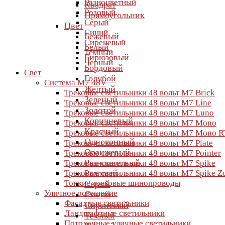
Разноцветный
Квадрат
Розовый
Прямоугольник
Серый
Цвет
Синий
Бежевый
Сиреневый
Белый
Темный
Бирюзовый
Черный
Бордовый
Свет
Голубой
Система M7 48V
Желтый
Трековые светильники 48 вольт M7 Brick
Зеленый
Трековые светильники 48 вольт M7 Line
Золотой
Трековые светильники 48 вольт M7 Luno
Коричневый
Трековые светильники 48 вольт M7 Mono
Красный
Трековые светильники 48 вольт M7 Mono R
Однотонный
Трековые светильники 48 вольт M7 Plate
Оранжевый
Трековые светильники 48 вольт M7 Pointer
Разноцветный
Трековые светильники 48 вольт M7 Spike
Трековые светильники 48 вольт M7 Spike 
Розовый
Тонкие трековые шинопроводы
Серый
Уличное освещение
Синий
Фасадные светильники
Сиреневый
Ландшафтные светильники
Темный
Потолочные уличные светильники