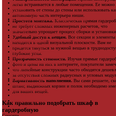
Двери
легко встраивается в любые помещения. Ее можно
Ковры
установить от стены до стены или использовать ка
Комплектующие
автономную часть интерьера ниши.
Клей для паркета и массивной доски
Простота монтажа.
Классическая прямая гардеро
Дверная фурнитура
не требует сложных инженерных расчетов, что
Кровля
значительно упрощает процесс сборки и установки
Регулируемые опоры
Удобный доступ к вещам.
Все секции и элементы
Ступени из ДПК
находятся в одной визуальной плоскости. Вам не
Фасадная плитка
придется тянуться за нужной вещью в труднодост
Фасадные термопанели
глубокие углы.
Фиброцементный Сайдинг
Прозрачность стоимости.
Изучая прямые гардеро
Подложка для ламината
фото и цены на них в интернете, покупатели заме
Плинтус
что линейные конструкции часто обходятся дешевл
Подложка из пробки
за отсутствия сложных радиусных и угловых модул
Пробковый пол
Вариативность наполнения.
Вы сами решаете, ск
Паркетная доска
штанг, выдвижных корзин и полок необходимо им
Инженерная паркетная доска
для ваших вещей.
Виниловый ламинат
Винты для ручек
Как правильно подобрать шкаф в
Массивная доска
гардеробную
Соцсети