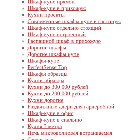
Шкаф-купе прямой
Шкаф-купе в прихожую
Кухни проекты
Современные шкафы купе в гостиную
Шкаф-купе отдельно стоящий
Шкаф-купе встроенный
Распашной шкаф в прихожую
Дорогие шкафы
Дорогие шкафы купе
Шкафы-купе
PerfectSense Top
Шкафы образцы
Кухни образцы
Кухни до 300 000 рублей
Кухни до 200 000 рублей
Кухни дорогие
Раздвижные двери для гардеробной
Шкаф-купе в офис
Шкаф-купе в спальню
Кухня 3 метра
Печь микроволновая встраиваемая
Смесители