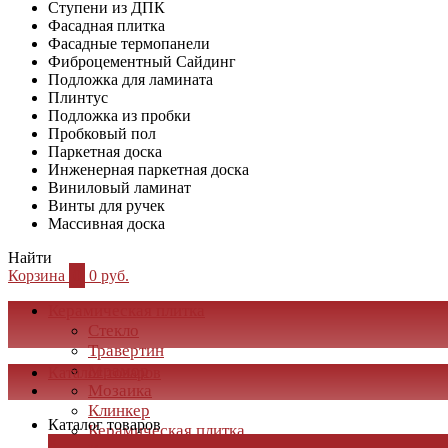
Ступени из ДПК
Фасадная плитка
Фасадные термопанели
Фиброцементный Сайдинг
Подложка для ламината
Плинтус
Подложка из пробки
Пробковый пол
Паркетная доска
Инженерная паркетная доска
Виниловый ламинат
Винты для ручек
Массивная доска
Найти
Корзина
0
0 руб.
Керамическая плитка
Стекло
Травертин
Мрамор
Каталог товаров
Мозаика
Клинкер
Каталог товаров
Керамическая плитка
×