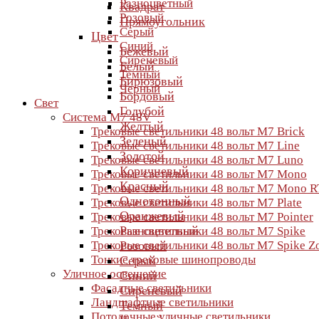
Разноцветный
Квадрат
Розовый
Прямоугольник
Серый
Цвет
Синий
Бежевый
Сиреневый
Белый
Темный
Бирюзовый
Черный
Бордовый
Свет
Голубой
Система M7 48V
Желтый
Трековые светильники 48 вольт M7 Brick
Зеленый
Трековые светильники 48 вольт M7 Line
Золотой
Трековые светильники 48 вольт M7 Luno
Коричневый
Трековые светильники 48 вольт M7 Mono
Красный
Трековые светильники 48 вольт M7 Mono R
Однотонный
Трековые светильники 48 вольт M7 Plate
Оранжевый
Трековые светильники 48 вольт M7 Pointer
Разноцветный
Трековые светильники 48 вольт M7 Spike
Трековые светильники 48 вольт M7 Spike 
Розовый
Тонкие трековые шинопроводы
Серый
Уличное освещение
Синий
Фасадные светильники
Сиреневый
Ландшафтные светильники
Темный
Потолочные уличные светильники