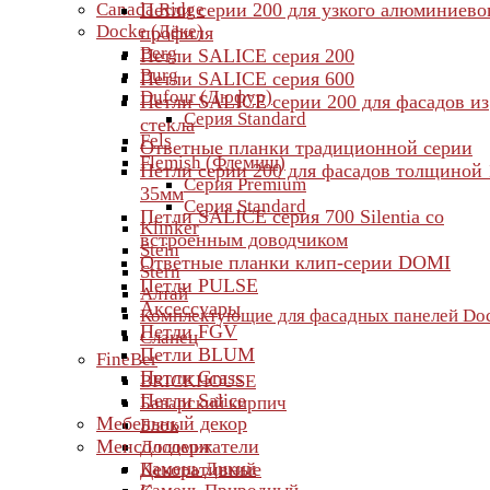
Canada Ridge
Петли серии 200 для узкого алюминиево
Docke (Дёке)
профиля
Berg
Петли SALICE серия 200
Burg
Петли SALICE серия 600
Dufour (Дюфур)
Петли SALICE серии 200 для фасадов из
Серия Standard
стекла
Fels
Ответные планки традиционной серии
Flemish (Флемиш)
Петли серии 200 для фасадов толщиной 
Серия Premium
35мм
Серия Standard
Петли SALICE серия 700 Silentia со
Klinker
встроенным доводчиком
Stein
Ответные планки клип-серии DOMI
Stern
Петли PULSE
Алтай
Аксессуары
Комплектующие для фасадных панелей Do
Петли FGV
Сланец
Петли BLUM
FineBer
Петли Grass
BRICKHOUSE
Петли Salice
Баварский кирпич
Мебельный декор
Блок
Менсолодержатели
Доломит
Камень Дикий
Декоративные