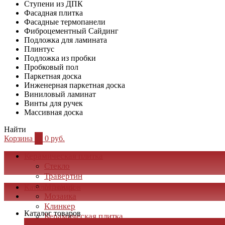
Ступени из ДПК
Фасадная плитка
Фасадные термопанели
Фиброцементный Сайдинг
Подложка для ламината
Плинтус
Подложка из пробки
Пробковый пол
Паркетная доска
Инженерная паркетная доска
Виниловый ламинат
Винты для ручек
Массивная доска
Найти
Корзина
0
0 руб.
Керамическая плитка
Стекло
Травертин
Мрамор
Каталог товаров
Мозаика
Клинкер
Каталог товаров
Керамическая плитка
×