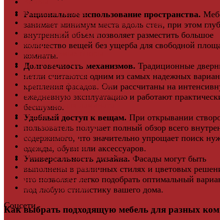
Ковры
Комплектующие
Рациональное использование пространства.
Меб
Клей для паркета и массивной доски
занимает минимум места вдоль стен, при этом глу
Дверная фурнитура
внутренний объем позволяет разместить большое
Кровля
количество вещей без ущерба для свободной площ
Регулируемые опоры
комнаты.
Ступени из ДПК
Долговечность механизмов.
Традиционные дверн
Фасадная плитка
петли считаются одним из самых надежных вариан
Фасадные термопанели
крепления фасадов. Они рассчитаны на интенсив
Фиброцементный Сайдинг
ежедневную эксплуатацию и работают практическ
Подложка для ламината
бесшумно.
Плинтус
Удобный доступ к вещам.
При открывании створ
Подложка из пробки
пользователь получает полный обзор всего внутре
Пробковый пол
содержимого, что значительно упрощает поиск ну
Паркетная доска
одежды, обуви или аксессуаров.
Инженерная паркетная доска
Универсальность дизайна.
Фасады могут быть
Виниловый ламинат
выполнены в различных стилях и цветовых решен
Винты для ручек
что позволяет легко подобрать оптимальный вариа
Массивная доска
под любую стилистику вашего дома.
Соцсети
Как выбрать подходящую мебель для разных ком