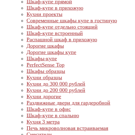
Шкаф-купе прямой
Шкаф-купе в прихожую
Кухни проекты
Современные шкафы купе в гостиную
Шкаф-купе отдельно стоящий
Шкаф-купе встроенный
Распашной шкаф в прихожую
Дорогие шкафы
Дорогие шкафы купе
Шкафы-купе
PerfectSense Top
Шкафы образцы
Кухни образцы
Кухни до 300 000 рублей
Кухни до 200 000 рублей
Кухни дорогие
Раздвижные двери для гардеробной
Шкаф-купе в офис
Шкаф-купе в спальню
Кухня 3 метра
Печь микроволновая встраиваемая
Смесители