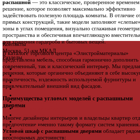
распашной
— это классическое, проверенное временем
решение, которое позволяет максимально эффективно
задействовать полезную площадь комнаты. В отличие о
прямых конструкций, такие модели заполняют «слепые
зоны в углах помещения, визуально сглаживая геометр
пространства и обеспечивая впечатляющую вместитель
для хранения гардероба и бытовых вещей.
Контакты
Москва, 51-км МКАД
В каталоге торгового центра «Элистройматериалы»
Разделы
представлена мебель, способная гармонично дополнить
современный, так и классический интерьер. Мы предла
Керамическая плитка
решения, которые органично объединяют в себе высок
Свет
практичность, надежность используемой фурнитуры и
Мебель и Интерьер
привлекательный внешний вид фасадов.
Мебельная фурнитура
Фасадные панели
Преимущества угловых моделей с распашными
Террасная доска ДПК
дверями
Виниловый сайдинг
Водосточная система
Многие дизайнеры интерьеров и владельцы квартир от
Ламинат
предпочтение именно такому формату систем хранения.
Грядки ДПК
Угловой шкаф с распашными дверями
обладает рядо
Двери
неоспоримых достоинств: