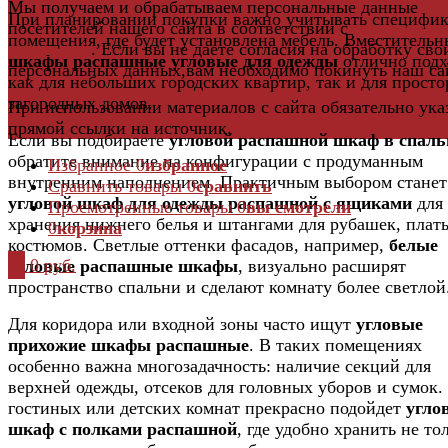
Мы получаем и обрабатываем персональные данные
При планировании покупки важно учитывать специфи
посетителей нашего сайта в соответствии с
официальн
помещения, где будет установлена мебель. Вместительн
политикой
. Если вы не даете согласия на обработку сво
шкафы распашные угловые для одежды
отлично подх
персональных данных,вам необходимо покинуть наш са
как для небольших городских квартир, так и для прост
загородных домов.
При использовании материалов с сайта обязательно ука
прямой ссылки на источник.
Если вы подбираете
угловой распашной шкаф в спал
обратите внимание на конфигурации с продуманным
Избранное
0
избранное
внутренним наполнением. Практичным выбором станет
Сравнить товары
0
сравнить
угловой шкаф для одежды распашной с ящиками
для
Просмотренные товары
0
вы смотрели
хранения нижнего белья и штангами для рубашек, плать
0
корзина
костюмов. Светлые оттенки фасадов, например,
белые
0
0 руб.
угловые распашные шкафы
, визуально расширят
пространство спальни и сделают комнату более светлой
Для коридора или входной зоны часто ищут
угловые
прихожие шкафы распашные
. В таких помещениях
особенно важна многозадачность: наличие секций для
верхней одежды, отсеков для головных уборов и сумок.
гостиных или детских комнат прекрасно подойдет
угло
шкаф с полками распашной
, где удобно хранить не то