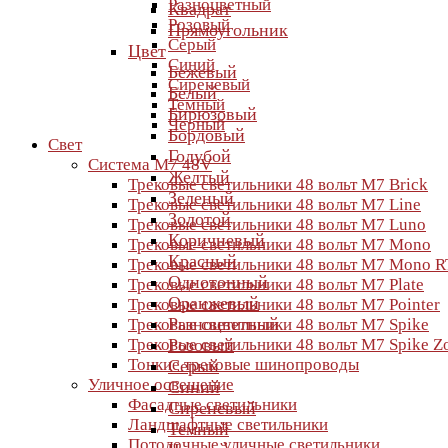
Разноцветный
Квадрат
Розовый
Прямоугольник
Серый
Цвет
Синий
Бежевый
Сиреневый
Белый
Темный
Бирюзовый
Черный
Бордовый
Свет
Голубой
Система M7 48V
Желтый
Трековые светильники 48 вольт M7 Brick
Зеленый
Трековые светильники 48 вольт M7 Line
Золотой
Трековые светильники 48 вольт M7 Luno
Коричневый
Трековые светильники 48 вольт M7 Mono
Красный
Трековые светильники 48 вольт M7 Mono R
Однотонный
Трековые светильники 48 вольт M7 Plate
Оранжевый
Трековые светильники 48 вольт M7 Pointer
Разноцветный
Трековые светильники 48 вольт M7 Spike
Трековые светильники 48 вольт M7 Spike 
Розовый
Тонкие трековые шинопроводы
Серый
Уличное освещение
Синий
Фасадные светильники
Сиреневый
Ландшафтные светильники
Темный
Потолочные уличные светильники