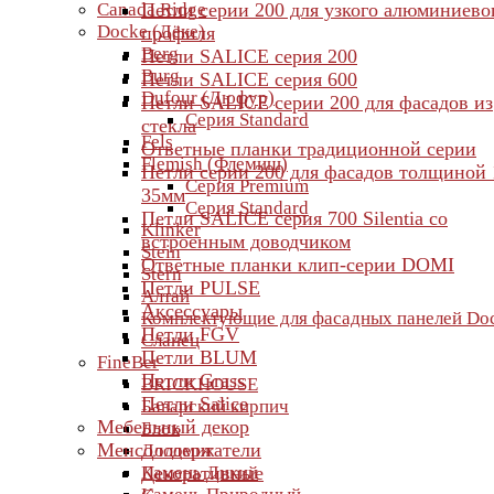
Canada Ridge
Петли серии 200 для узкого алюминиево
Docke (Дёке)
профиля
Berg
Петли SALICE серия 200
Burg
Петли SALICE серия 600
Dufour (Дюфур)
Петли SALICE серии 200 для фасадов из
Серия Standard
стекла
Fels
Ответные планки традиционной серии
Flemish (Флемиш)
Петли серии 200 для фасадов толщиной 
Серия Premium
35мм
Серия Standard
Петли SALICE серия 700 Silentia со
Klinker
встроенным доводчиком
Stein
Ответные планки клип-серии DOMI
Stern
Петли PULSE
Алтай
Аксессуары
Комплектующие для фасадных панелей Do
Петли FGV
Сланец
Петли BLUM
FineBer
Петли Grass
BRICKHOUSE
Петли Salice
Баварский кирпич
Мебельный декор
Блок
Менсолодержатели
Доломит
Камень Дикий
Декоративные