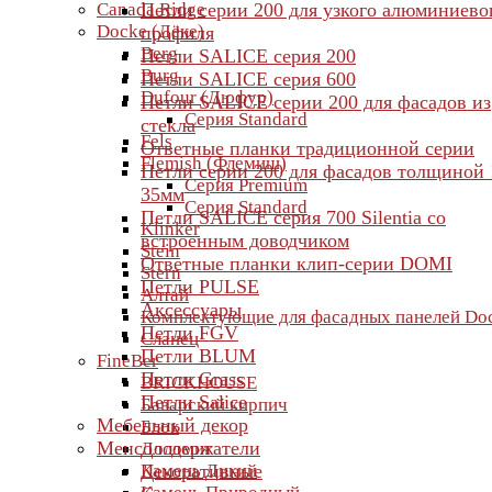
Canada Ridge
Петли серии 200 для узкого алюминиево
Docke (Дёке)
профиля
Berg
Петли SALICE серия 200
Burg
Петли SALICE серия 600
Dufour (Дюфур)
Петли SALICE серии 200 для фасадов из
Серия Standard
стекла
Fels
Ответные планки традиционной серии
Flemish (Флемиш)
Петли серии 200 для фасадов толщиной 
Серия Premium
35мм
Серия Standard
Петли SALICE серия 700 Silentia со
Klinker
встроенным доводчиком
Stein
Ответные планки клип-серии DOMI
Stern
Петли PULSE
Алтай
Аксессуары
Комплектующие для фасадных панелей Do
Петли FGV
Сланец
Петли BLUM
FineBer
Петли Grass
BRICKHOUSE
Петли Salice
Баварский кирпич
Мебельный декор
Блок
Менсолодержатели
Доломит
Камень Дикий
Декоративные