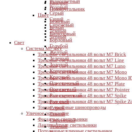
Разноцветный
Квадрат
Розовый
Прямоугольник
Серый
Цвет
Синий
Бежевый
Сиреневый
Белый
Темный
Бирюзовый
Черный
Бордовый
Свет
Голубой
Система M7 48V
Желтый
Трековые светильники 48 вольт M7 Brick
Зеленый
Трековые светильники 48 вольт M7 Line
Золотой
Трековые светильники 48 вольт M7 Luno
Коричневый
Трековые светильники 48 вольт M7 Mono
Красный
Трековые светильники 48 вольт M7 Mono R
Однотонный
Трековые светильники 48 вольт M7 Plate
Оранжевый
Трековые светильники 48 вольт M7 Pointer
Разноцветный
Трековые светильники 48 вольт M7 Spike
Трековые светильники 48 вольт M7 Spike 
Розовый
Тонкие трековые шинопроводы
Серый
Уличное освещение
Синий
Фасадные светильники
Сиреневый
Ландшафтные светильники
Темный
Потолочные уличные светильники