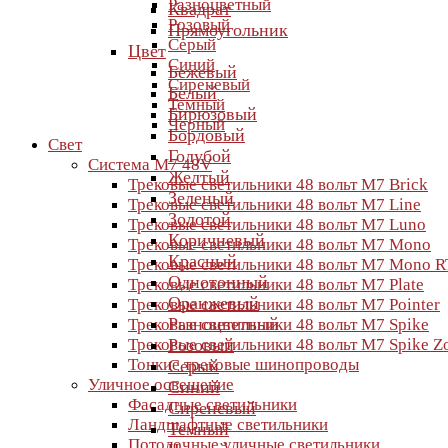
Разноцветный
Квадрат
Розовый
Прямоугольник
Серый
Цвет
Синий
Бежевый
Сиреневый
Белый
Темный
Бирюзовый
Черный
Бордовый
Свет
Голубой
Система M7 48V
Желтый
Трековые светильники 48 вольт M7 Brick
Зеленый
Трековые светильники 48 вольт M7 Line
Золотой
Трековые светильники 48 вольт M7 Luno
Коричневый
Трековые светильники 48 вольт M7 Mono
Красный
Трековые светильники 48 вольт M7 Mono R
Однотонный
Трековые светильники 48 вольт M7 Plate
Оранжевый
Трековые светильники 48 вольт M7 Pointer
Разноцветный
Трековые светильники 48 вольт M7 Spike
Трековые светильники 48 вольт M7 Spike 
Розовый
Тонкие трековые шинопроводы
Серый
Уличное освещение
Синий
Фасадные светильники
Сиреневый
Ландшафтные светильники
Темный
Потолочные уличные светильники