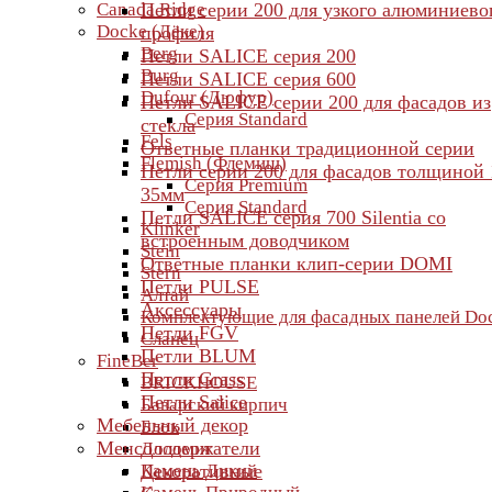
Canada Ridge
Петли серии 200 для узкого алюминиево
Docke (Дёке)
профиля
Berg
Петли SALICE серия 200
Burg
Петли SALICE серия 600
Dufour (Дюфур)
Петли SALICE серии 200 для фасадов из
Серия Standard
стекла
Fels
Ответные планки традиционной серии
Flemish (Флемиш)
Петли серии 200 для фасадов толщиной 
Серия Premium
35мм
Серия Standard
Петли SALICE серия 700 Silentia со
Klinker
встроенным доводчиком
Stein
Ответные планки клип-серии DOMI
Stern
Петли PULSE
Алтай
Аксессуары
Комплектующие для фасадных панелей Do
Петли FGV
Сланец
Петли BLUM
FineBer
Петли Grass
BRICKHOUSE
Петли Salice
Баварский кирпич
Мебельный декор
Блок
Менсолодержатели
Доломит
Камень Дикий
Декоративные