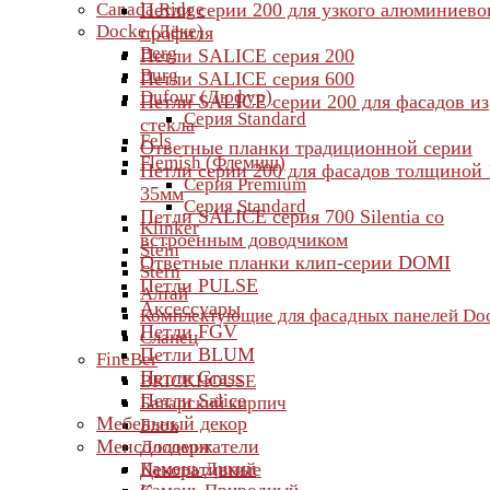
Canada Ridge
Петли серии 200 для узкого алюминиево
Docke (Дёке)
профиля
Berg
Петли SALICE серия 200
Burg
Петли SALICE серия 600
Dufour (Дюфур)
Петли SALICE серии 200 для фасадов из
Серия Standard
стекла
Fels
Ответные планки традиционной серии
Flemish (Флемиш)
Петли серии 200 для фасадов толщиной 
Серия Premium
35мм
Серия Standard
Петли SALICE серия 700 Silentia со
Klinker
встроенным доводчиком
Stein
Ответные планки клип-серии DOMI
Stern
Петли PULSE
Алтай
Аксессуары
Комплектующие для фасадных панелей Do
Петли FGV
Сланец
Петли BLUM
FineBer
Петли Grass
BRICKHOUSE
Петли Salice
Баварский кирпич
Мебельный декор
Блок
Менсолодержатели
Доломит
Камень Дикий
Декоративные