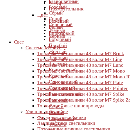
Разноцветный
Квадрат
Розовый
Прямоугольник
Серый
Цвет
Синий
Бежевый
Сиреневый
Белый
Темный
Бирюзовый
Черный
Бордовый
Свет
Голубой
Система M7 48V
Желтый
Трековые светильники 48 вольт M7 Brick
Зеленый
Трековые светильники 48 вольт M7 Line
Золотой
Трековые светильники 48 вольт M7 Luno
Коричневый
Трековые светильники 48 вольт M7 Mono
Красный
Трековые светильники 48 вольт M7 Mono R
Однотонный
Трековые светильники 48 вольт M7 Plate
Оранжевый
Трековые светильники 48 вольт M7 Pointer
Разноцветный
Трековые светильники 48 вольт M7 Spike
Трековые светильники 48 вольт M7 Spike 
Розовый
Тонкие трековые шинопроводы
Серый
Уличное освещение
Синий
Фасадные светильники
Сиреневый
Ландшафтные светильники
Темный
Потолочные уличные светильники