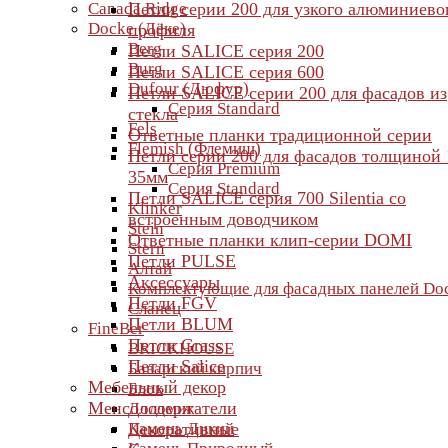
Canada Ridge
Петли серии 200 для узкого алюминиево
Docke (Дёке)
профиля
Berg
Петли SALICE серия 200
Burg
Петли SALICE серия 600
Dufour (Дюфур)
Петли SALICE серии 200 для фасадов из
Серия Standard
стекла
Fels
Ответные планки традиционной серии
Flemish (Флемиш)
Петли серии 200 для фасадов толщиной 
Серия Premium
35мм
Серия Standard
Петли SALICE серия 700 Silentia со
Klinker
встроенным доводчиком
Stein
Ответные планки клип-серии DOMI
Stern
Петли PULSE
Алтай
Аксессуары
Комплектующие для фасадных панелей Do
Петли FGV
Сланец
Петли BLUM
FineBer
Петли Grass
BRICKHOUSE
Петли Salice
Баварский кирпич
Мебельный декор
Блок
Менсолодержатели
Доломит
Камень Дикий
Декоративные