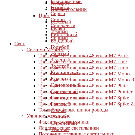
Разноцветный
Квадрат
Розовый
Прямоугольник
Серый
Цвет
Синий
Бежевый
Сиреневый
Белый
Темный
Бирюзовый
Черный
Бордовый
Свет
Голубой
Система M7 48V
Желтый
Трековые светильники 48 вольт M7 Brick
Зеленый
Трековые светильники 48 вольт M7 Line
Золотой
Трековые светильники 48 вольт M7 Luno
Коричневый
Трековые светильники 48 вольт M7 Mono
Красный
Трековые светильники 48 вольт M7 Mono R
Однотонный
Трековые светильники 48 вольт M7 Plate
Оранжевый
Трековые светильники 48 вольт M7 Pointer
Разноцветный
Трековые светильники 48 вольт M7 Spike
Трековые светильники 48 вольт M7 Spike 
Розовый
Тонкие трековые шинопроводы
Серый
Уличное освещение
Синий
Фасадные светильники
Сиреневый
Ландшафтные светильники
Темный
Потолочные уличные светильники