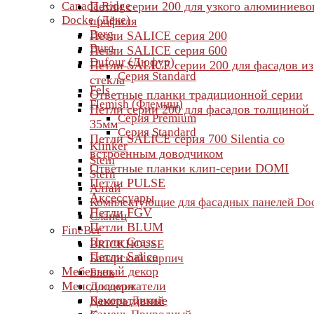
Canada Ridge
Петли серии 200 для узкого алюминиево
Docke (Дёке)
профиля
Berg
Петли SALICE серия 200
Burg
Петли SALICE серия 600
Dufour (Дюфур)
Петли SALICE серии 200 для фасадов из
Серия Standard
стекла
Fels
Ответные планки традиционной серии
Flemish (Флемиш)
Петли серии 200 для фасадов толщиной 
Серия Premium
35мм
Серия Standard
Петли SALICE серия 700 Silentia со
Klinker
встроенным доводчиком
Stein
Ответные планки клип-серии DOMI
Stern
Петли PULSE
Алтай
Аксессуары
Комплектующие для фасадных панелей Do
Петли FGV
Сланец
Петли BLUM
FineBer
Петли Grass
BRICKHOUSE
Петли Salice
Баварский кирпич
Мебельный декор
Блок
Менсолодержатели
Доломит
Камень Дикий
Декоративные