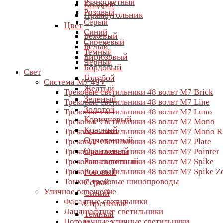
Разноцветный
Квадрат
Розовый
Прямоугольник
Серый
Цвет
Синий
Бежевый
Сиреневый
Белый
Темный
Бирюзовый
Черный
Бордовый
Свет
Голубой
Система M7 48V
Желтый
Трековые светильники 48 вольт M7 Brick
Зеленый
Трековые светильники 48 вольт M7 Line
Золотой
Трековые светильники 48 вольт M7 Luno
Коричневый
Трековые светильники 48 вольт M7 Mono
Красный
Трековые светильники 48 вольт M7 Mono R
Однотонный
Трековые светильники 48 вольт M7 Plate
Оранжевый
Трековые светильники 48 вольт M7 Pointer
Разноцветный
Трековые светильники 48 вольт M7 Spike
Трековые светильники 48 вольт M7 Spike 
Розовый
Тонкие трековые шинопроводы
Серый
Уличное освещение
Синий
Фасадные светильники
Сиреневый
Ландшафтные светильники
Темный
Потолочные уличные светильники