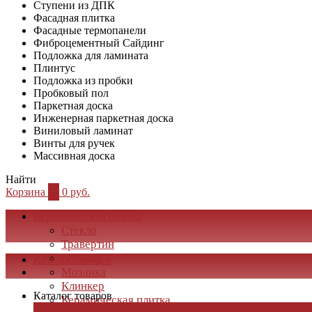
Ступени из ДПК
Фасадная плитка
Фасадные термопанели
Фиброцементный Сайдинг
Подложка для ламината
Плинтус
Подложка из пробки
Пробковый пол
Паркетная доска
Инженерная паркетная доска
Виниловый ламинат
Винты для ручек
Массивная доска
Найти
Корзина
0
0 руб.
Керамическая плитка
Стекло
Травертин
Мрамор
Каталог товаров
Мозаика
Клинкер
Каталог товаров
Керамическая плитка
×