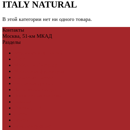
ITALY NATURAL
В этой категории нет ни одного товара.
Контакты
Москва, 51-км МКАД
Разделы
Керамическая плитка
Свет
Мебель и Интерьер
Мебельная фурнитура
Фасадные панели
Террасная доска ДПК
Виниловый сайдинг
Водосточная система
Ламинат
Грядки ДПК
Двери
Ковры
Комплектующие