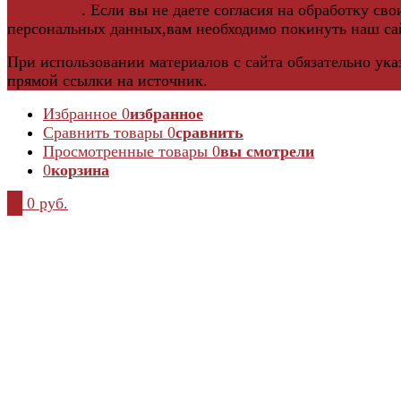
политикой
. Если вы не даете согласия на обработку сво
персональных данных,вам необходимо покинуть наш са
При использовании материалов с сайта обязательно ука
прямой ссылки на источник.
Избранное
0
избранное
Сравнить товары
0
сравнить
Просмотренные товары
0
вы смотрели
0
корзина
0
0 руб.