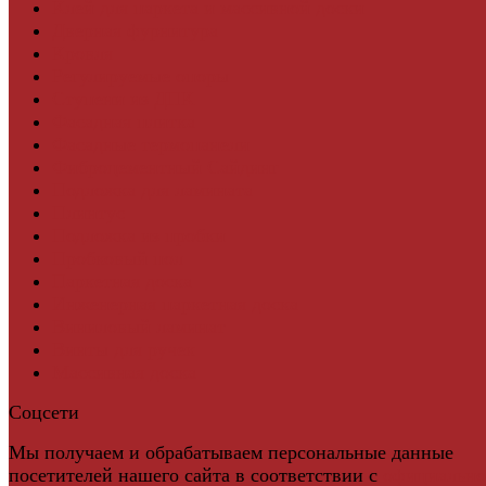
Клей для паркета и массивной доски
Дверная фурнитура
Кровля
Регулируемые опоры
Ступени из ДПК
Фасадная плитка
Фасадные термопанели
Фиброцементный Сайдинг
Подложка для ламината
Плинтус
Подложка из пробки
Пробковый пол
Паркетная доска
Инженерная паркетная доска
Виниловый ламинат
Винты для ручек
Массивная доска
Соцсети
Мы получаем и обрабатываем персональные данные
посетителей нашего сайта в соответствии с
официальн