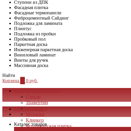
Ступени из ДПК
Фасадная плитка
Фасадные термопанели
Фиброцементный Сайдинг
Подложка для ламината
Плинтус
Подложка из пробки
Пробковый пол
Паркетная доска
Инженерная паркетная доска
Виниловый ламинат
Винты для ручек
Массивная доска
Найти
Корзина
0
0 руб.
Керамическая плитка
Стекло
Травертин
Мрамор
Каталог товаров
Мозаика
Клинкер
Каталог товаров
Керамическая плитка
×