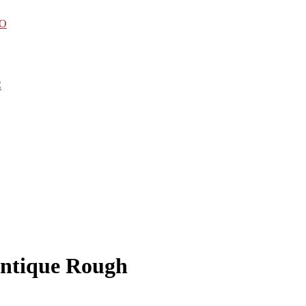
CO
C
tique Rough