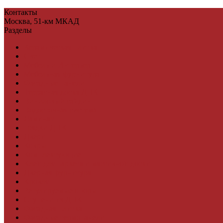
Контакты
Москва, 51-км МКАД
Разделы
Керамическая плитка
Свет
Мебель и Интерьер
Мебельная фурнитура
Фасадные панели
Террасная доска ДПК
Виниловый сайдинг
Водосточная система
Ламинат
Грядки ДПК
Двери
Ковры
Комплектующие
Клей для паркета и массивной доски
Дверная фурнитура
Кровля
Регулируемые опоры
Ступени из ДПК
Фасадная плитка
Фасадные термопанели