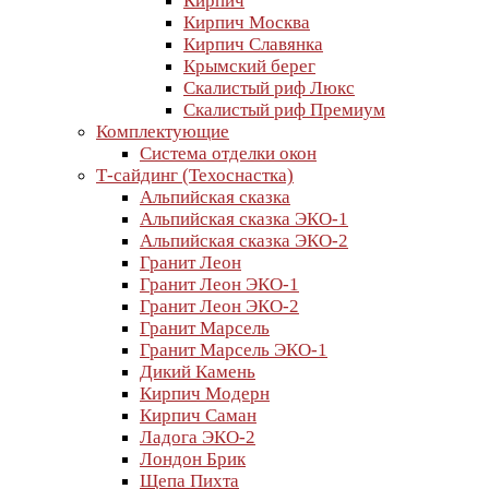
Кирпич
Кирпич Москва
Кирпич Славянка
Крымский берег
Скалистый риф Люкс
Скалистый риф Премиум
Комплектующие
Система отделки окон
Т-сайдинг (Техоснастка)
Альпийская сказка
Альпийская сказка ЭКО-1
Альпийская сказка ЭКО-2
Гранит Леон
Гранит Леон ЭКО-1
Гранит Леон ЭКО-2
Гранит Марсель
Гранит Марсель ЭКО-1
Дикий Камень
Кирпич Модерн
Кирпич Саман
Ладога ЭКО-2
Лондон Брик
Щепа Пихта