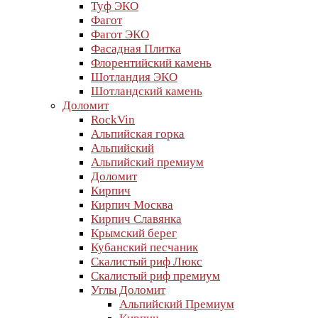
Туф ЭКО
Фагот
Фагот ЭКО
Фасадная Плитка
Флорентийский камень
Шотландия ЭКО
Шотландский камень
Доломит
RockVin
Альпийская горка
Альпийский
Альпийский премиум
Доломит
Кирпич
Кирпич Москва
Кирпич Славянка
Крымский берег
Кубанский песчаник
Скалистый риф Люкс
Скалистый риф премиум
Углы Доломит
Альпийский Премиум