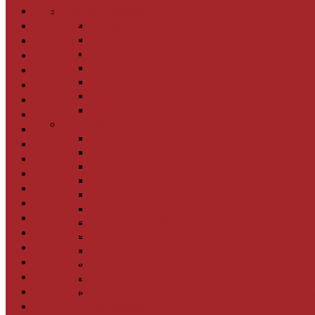
Виниловый сайдинг
Система освещения MINI TRACK 48V
Водосточная система
Трековые шинопроводы 48 вольт
Ламинат
Трековые светильники 48 вольт MT Line
Трековые светильники 48 вольт MT Line T
Грядки ДПК
Трековые светильники 48 вольт MT Optic
Двери
Трековые светильники 48 вольт MT Pointer
Ковры
Трековые светильники 48 вольт MT Spike
Комплектующие
Трековые светильники 48 вольт MT Zoom
Клей для паркета и массивной доски
Трековая система освещения PRO 220V
Дверная фурнитура
Трековые светильники 220 вольт TR Mat N
Кровля
Трековые светильники 220 вольт TR Pointer
Регулируемые опоры
Трековые светильники 220 вольт TR Spy N
Ступени из ДПК
Трековые светильники 220 вольт TR Focus
Фасадная плитка
Трековые светильники 220 вольт TR Oculus
Фасадные термопанели
Трековые светильники 220 вольт TR Klos
Фиброцементный Сайдинг
Трековые светильники 220 вольт TR Flow
Подложка для ламината
Трековые светильники 220 вольт TR Alba
Плинтус
Трековые светильники 220 вольт TR Barrel
Подложка из пробки
Трековые светильники 220 вольт TR Rotund
Пробковый пол
Трековые шинопроводы 220 вольт
Паркетная доска
Трековые светильники 220 вольт TR Trix &
Инженерная паркетная доска
TR 203111