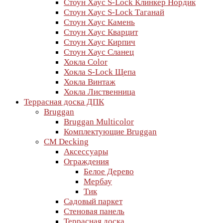
Стоун Хаус S-Lock Клинкер Нордик
Стоун Хаус S-Lock Таганай
Стоун Хаус Камень
Стоун Хаус Кварцит
Стоун Хаус Кирпич
Стоун Хаус Сланец
Хокла Color
Хокла S-Lock Щепа
Хокла Винтаж
Хокла Лиственница
Террасная доска ДПК
Bruggan
Bruggan Multicolor
Комплектующие Bruggan
CM Decking
Аксессуары
Ограждения
Белое Дерево
Мербау
Тик
Садовый паркет
Стеновая панель
Террасная доска