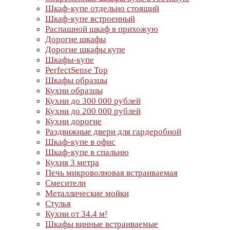
Шкаф-купе отдельно стоящий
Шкаф-купе встроенный
Распашной шкаф в прихожую
Дорогие шкафы
Дорогие шкафы купе
Шкафы-купе
PerfectSense Top
Шкафы образцы
Кухни образцы
Кухни до 300 000 рублей
Кухни до 200 000 рублей
Кухни дорогие
Раздвижные двери для гардеробной
Шкаф-купе в офис
Шкаф-купе в спальню
Кухня 3 метра
Печь микроволновая встраиваемая
Смесители
Металлические мойки
Стулья
Кухни от 34.4 м²
Шкафы винные встраиваемые