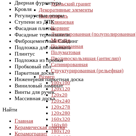
Дверная фурнитура
Уральский гранит
Кровля
Декоративные элементы
Регулируемые опоры
Поверхность
Ступени из ДПК
Глянцевая
Фасадная плитка
Карвинг
Лаппатированная (полуполированная
Фасадные термопанели
Матовая
Фиброцементный Сайдинг
Полированная
Подложка для ламината
Полуматовая
Плинтус
Противоскользящая (антислип)
Подложка из пробки
Сатинированная
Пробковый пол
Структурированная (рельефная)
Паркетная доска
Размер
Инженерная паркетная доска
100х100
Виниловый ламинат
120х120
Винты для ручек
120х20
Массивная доска
120х240
120х278
Найти
120х280
160х320
Главная
160х80
Керамическая плитка
180х120
Керамогранит