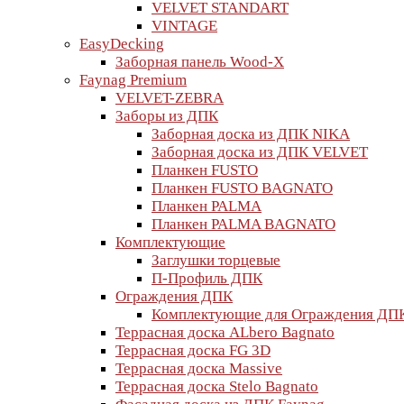
VELVET STANDART
VINTAGE
EasyDecking
Заборная панель Wood-X
Faynag Premium
VELVET-ZEBRA
Заборы из ДПК
Заборная доска из ДПК NIKA
Заборная доска из ДПК VELVET
Планкен FUSTO
Планкен FUSTO BАGNATO
Планкен PALMA
Планкен PALMA BАGNATO
Комплектующие
Заглушки торцевые
П-Профиль ДПК
Ограждения ДПК
Комплектующие для Ограждения ДП
Террасная доска ALbero Bagnato
Террасная доска FG 3D
Террасная доска Massive
Террасная доска Stelo Bagnato