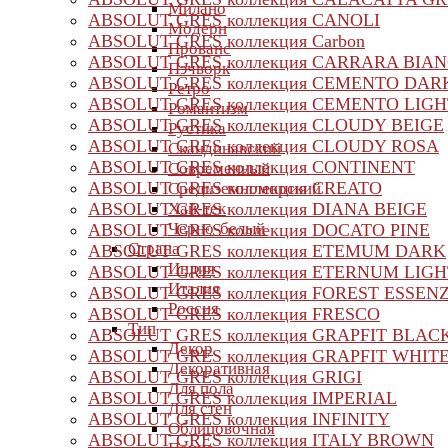
Милано
ABSOLUT GRES коллекция CANOLI
Модерн
ABSOLUT GRES коллекция Carbon
Прованс
ABSOLUT GRES коллекция CARRARA BIA
Пэчворк
ABSOLUT GRES коллекция CEMENTO DAR
Ретро
ABSOLUT GRES коллекция CEMENTO LIGH
Романтизм
ABSOLUT GRES коллекция CLOUDY BEIGE
Рустика
ABSOLUT GRES коллекция CLOUDY ROSA
Скандинавский
ABSOLUT GRES коллекция CONTINENT
Современный
ABSOLUT GRES коллекция CREATO
Средиземноморский
ABSOLUT GRES коллекция DIANA BEIGE
Хай-тек
Черно-белый
ABSOLUT GRES коллекция DOCATO PINE
Страна
ABSOLUT GRES коллекция ETEMUM DARK
Индия
ABSOLUT GRES коллекция ETERNUM LIGH
Италия
ABSOLUT GRES коллекция FOREST ESSEN
Россия
ABSOLUT GRES коллекция FRESCO
Тип
ABSOLUT GRES коллекция GRAPFIT BLAC
Декор
ABSOLUT GRES коллекция GRAPFIT WHIT
Декоративная
ABSOLUT GRES коллекция GRIGI
Для пола
ABSOLUT GRES коллекция IMPERIAL
Для стен
ABSOLUT GRES коллекция INFINITY
Облицовочная
ABSOLUT GRES коллекция ITALY BROWN