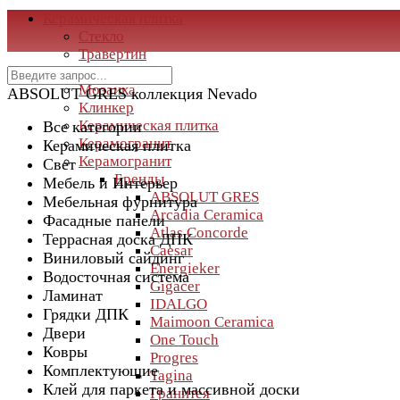
Керамическая плитка
Стекло
Травертин
Мрамор
Мозаика
ABSOLUT GRES коллекция Nevado
Клинкер
Керамическая плитка
Все категории
Керамогранит
Керамическая плитка
Керамогранит
Свет
Бренды
Мебель и Интерьер
ABSOLUT GRES
Мебельная фурнитура
Arcadia Ceramica
Фасадные панели
Atlas Concorde
Террасная доска ДПК
Caesar
Виниловый сайдинг
Energieker
Водосточная система
Gigacer
Ламинат
IDALGO
Грядки ДПК
Maimoon Ceramica
Двери
One Touch
Ковры
Progres
Комплектующие
Tagina
Клей для паркета и массивной доски
Гранитея