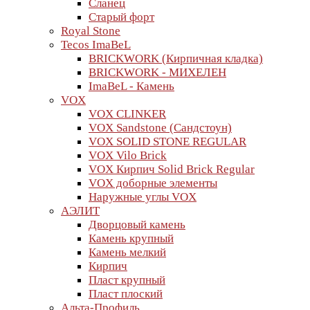
Сланец
Старый форт
Royal Stone
Tecos ImaBeL
BRICKWORK (Кирпичная кладка)
BRICKWORK - МИХЕЛЕН
ImaBeL - Камень
VOX
VOX CLINKER
VOX Sandstone (Сандстоун)
VOX SOLID STONE REGULAR
VOX Vilo Brick
VOX Кирпич Solid Brick Regular
VOX доборные элементы
Наружные углы VOX
АЭЛИТ
Дворцовый камень
Камень крупный
Камень мелкий
Кирпич
Пласт крупный
Пласт плоский
Альта-Профиль