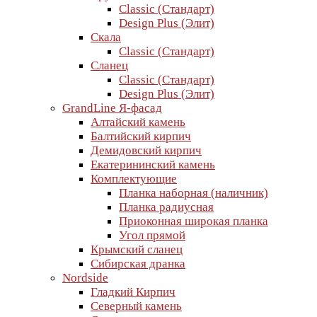
Classic (Стандарт)
Design Plus (Элит)
Скала
Classic (Стандарт)
Сланец
Classic (Стандарт)
Design Plus (Элит)
GrandLine Я-фасад
Алтайский камень
Балтийский кирпич
Демидовский кирпич
Екатерининский камень
Комплектующие
Планка наборная (наличник)
Планка радиусная
Приоконная широкая планка
Угол прямой
Крымский сланец
Сибирская дранка
Nordside
Гладкий Кирпич
Северный камень