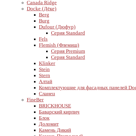
Canada Ridge
Docke (Дёке)
Berg
Burg
Dufour (Дюфур)
Серия Standard
Fels
Flemish (Флемиш)
Серия Premium
Серия Standard
Klinker
Stein
Stern
Алтай
Комплектующие для фасадных панелей Do
Сланец
FineBer
BRICKHOUSE
Баварский кирпич
Блок
Доломит
Камень Дикий