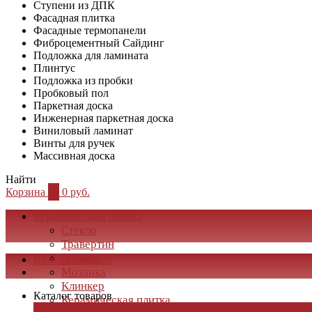
Ступени из ДПК
Фасадная плитка
Фасадные термопанели
Фиброцементный Сайдинг
Подложка для ламината
Плинтус
Подложка из пробки
Пробковый пол
Паркетная доска
Инженерная паркетная доска
Виниловый ламинат
Винты для ручек
Массивная доска
Найти
Корзина
0
0 руб.
Керамическая плитка
Стекло
Травертин
Мрамор
Каталог товаров
Мозаика
Клинкер
Каталог товаров
Керамическая плитка
×