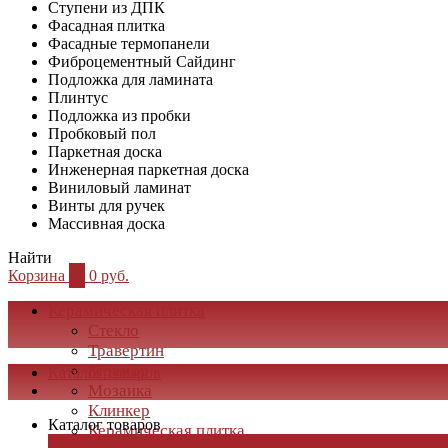
Ступени из ДПК
Фасадная плитка
Фасадные термопанели
Фиброцементный Сайдинг
Подложка для ламината
Плинтус
Подложка из пробки
Пробковый пол
Паркетная доска
Инженерная паркетная доска
Виниловый ламинат
Винты для ручек
Массивная доска
Найти
Корзина
0
0 руб.
Керамическая плитка
Стекло
Травертин
Мрамор
Каталог товаров
Мозаика
Клинкер
Каталог товаров
Керамическая плитка
×