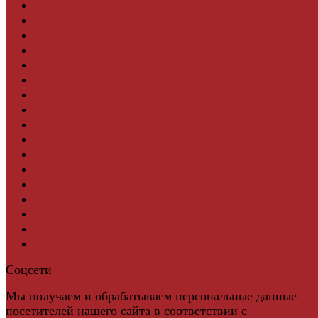
Клей для паркета и массивной доски
Дверная фурнитура
Кровля
Регулируемые опоры
Ступени из ДПК
Фасадная плитка
Фасадные термопанели
Фиброцементный Сайдинг
Подложка для ламината
Плинтус
Подложка из пробки
Пробковый пол
Паркетная доска
Инженерная паркетная доска
Виниловый ламинат
Винты для ручек
Массивная доска
Соцсети
Мы получаем и обрабатываем персональные данные
посетителей нашего сайта в соответствии с
официальн