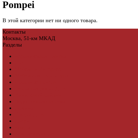
Pompei
В этой категории нет ни одного товара.
Контакты
Москва, 51-км МКАД
Разделы
Керамическая плитка
Свет
Мебель и Интерьер
Мебельная фурнитура
Фасадные панели
Террасная доска ДПК
Виниловый сайдинг
Водосточная система
Ламинат
Грядки ДПК
Двери
Ковры
Комплектующие