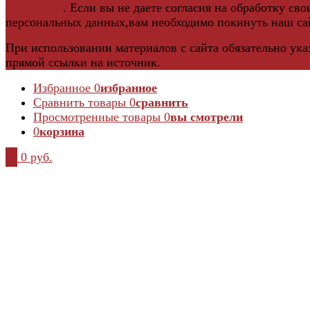
политикой
. Если вы не даете согласия на обработку сво
персональных данных,вам необходимо покинуть наш са
При использовании материалов с сайта обязательно ука
прямой ссылки на источник.
Избранное
0
избранное
Сравнить товары
0
сравнить
Просмотренные товары
0
вы смотрели
0
корзина
0
0 руб.