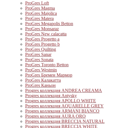
ProGres Loft
ProGres Magma
ProGres Majolica
ProGres Matera
ProGres Megapolis Betton
ProGres Monsaraz
ProGres New calacatta
ProGres Progetto a
ProGres Progetto b
ProGres Quilting
ProGres Sanar
ProGres Sonata
ProGres Toronto Betton
ProGres Westmin
ProGres Бремен Мармор
ProGres Калакатта
ProGres Каньон
Progres коллекция ANDREA CREAMA
Progres коллекция Antysky
Progres коллекция APOLLO WHITE
Progres коллекция AQUARELLE GREY
Progres коллекция ARMANI BIANCO
Progres коллекция AURA ORO
Progres коллекция BRECCIA NATURAL
Progres коллекция BRECCIA WHITE