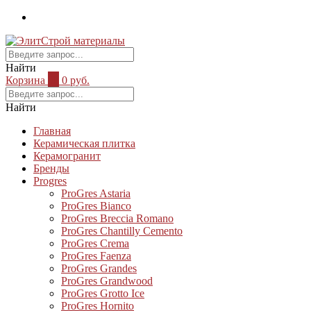
Найти
Корзина
0
0 руб.
Найти
Главная
Керамическая плитка
Керамогранит
Бренды
Progres
ProGres Astaria
ProGres Bianco
ProGres Breccia Romano
ProGres Chantilly Cemento
ProGres Crema
ProGres Faenza
ProGres Grandes
ProGres Grandwood
ProGres Grotto Ice
ProGres Hornito