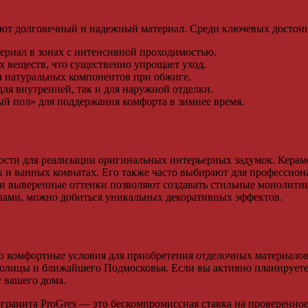
чают долговечный и надежный материал. Среди ключевых достои
ериал в зонах с интенсивной проходимостью.
 веществ, что существенно упрощает уход.
м натуральных компонентов при обжиге.
ля внутренней, так и для наружной отделки.
й пол» для поддержания комфорта в зимнее время.
ости для реализации оригинальных интерьерных задумок. Керам
и ванных комнатах. Его также часто выбирают для профессион
а и выверенные оттенки позволяют создавать стильные монолит
лами, можно добиться уникальных декоративных эффектов.
 комфортные условия для приобретения отделочных материалов
толицы и ближайшего Подмосковья. Если вы активно планируете
 вашего дома.
огранита ProGres — это бескомпромиссная ставка на проверенное