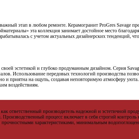
ажный этап в любом ремонте. Керамогранит ProGres Savage пре
ойматериалы» эта коллекция занимает достойное место благода
зрабатывалась с учетом актуальных дизайнерских тенденций, чт
своей эстетикой и глубоко продуманным дизайном. Серия Savage 
иалов. Использование передовых технологий производства позво
 но и приятна на ощупь, создавая неповторимую атмосферу уюта
им воздействиям.
е как ответственный производитель надежной и эстетичной прод
. Производственный процесс включает в себя строгий контроль н
и прочностными характеристиками, минимальным водопоглощен