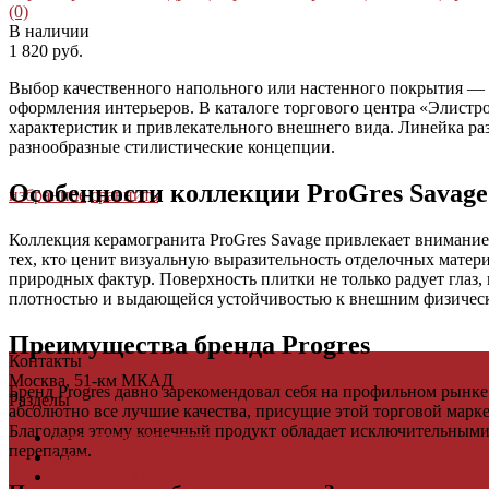
(0)
В наличии
1 820 руб.
Выбор качественного напольного или настенного покрытия — в
оформления интерьеров. В каталоге торгового центра «Элистр
характеристик и привлекательного внешнего вида. Линейка ра
разнообразные стилистические концепции.
Особенности коллекции ProGres Savage
избранное
сравнить
Коллекция керамогранита ProGres Savage привлекает внимание 
тех, кто ценит визуальную выразительность отделочных матер
природных фактур. Поверхность плитки не только радует глаз,
плотностью и выдающейся устойчивостью к внешним физическ
Преимущества бренда Progres
Контакты
Москва, 51-км МКАД
Бренд Progres давно зарекомендовал себя на профильном рынк
Разделы
абсолютно все лучшие качества, присущие этой торговой марке
Благодаря этому конечный продукт обладает исключительным
Керамическая плитка
перепадам.
Свет
Мебель и Интерьер