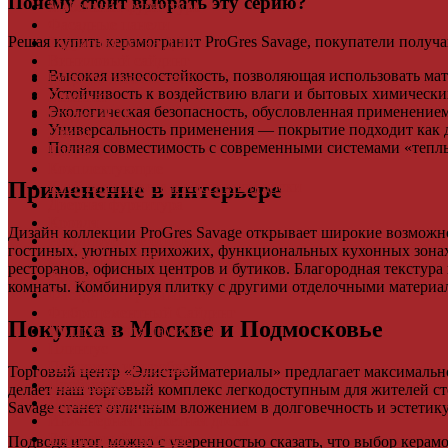
Почему стоит выбрать эту серию?
Мебельная фурнитура
Фасадные панели
Решая купить керамогранит ProGres Savage, покупатели полу
Террасная доска ДПК
Виниловый сайдинг
Высокая износостойкость, позволяющая использовать мат
Водосточная система
Устойчивость к воздействию влаги и бытовых химических
Ламинат
Экологическая безопасность, обусловленная применение
Грядки ДПК
Универсальность применения — покрытие подходит как д
Двери
Полная совместимость с современными системами «теплы
Ковры
Комплектующие
Применение в интерьере
Клей для паркета и массивной доски
Дверная фурнитура
Кровля
Дизайн коллекции ProGres Savage открывает широкие возможн
Регулируемые опоры
гостиных, уютных прихожих, функциональных кухонных зонах 
Ступени из ДПК
ресторанов, офисных центров и бутиков. Благородная текстур
Фасадная плитка
комнаты. Комбинируя плитку с другими отделочными материа
Фасадные термопанели
Фиброцементный Сайдинг
Покупка в Москве и Подмосковье
Подложка для ламината
Плинтус
Подложка из пробки
Торговый центр «Элистройматериалы» предлагает максимально
Пробковый пол
делает наш торговый комплекс легкодоступным для жителей с
Паркетная доска
Savage станет отличным вложением в долговечность и эстетику
Инженерная паркетная доска
Виниловый ламинат
Подводя итог, можно с уверенностью сказать, что выбор керам