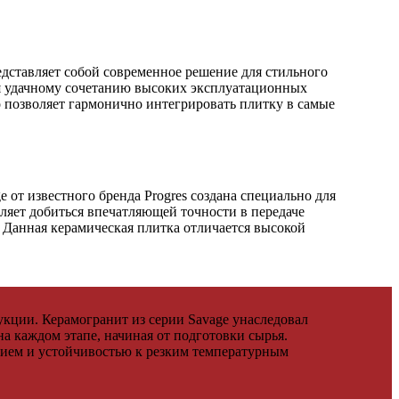
дставляет собой современное решение для стильного
ря удачному сочетанию высоких эксплуатационных
о позволяет гармонично интегрировать плитку в самые
от известного бренда Progres создана специально для
ляет добиться впечатляющей точности в передаче
. Данная керамическая плитка отличается высокой
укции. Керамогранит из серии Savage унаследовал
а каждом этапе, начиная от подготовки сырья.
ием и устойчивостью к резким температурным