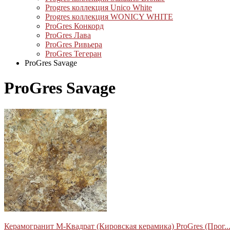
Progres коллекция Unico White
Progres коллекция WONICY WHITE
ProGres Конкорд
ProGres Лава
ProGres Ривьера
ProGres Тегеран
ProGres Savage
ProGres Savage
Керамогранит М-Квадрат (Кировская керамика) ProGres (Прог..