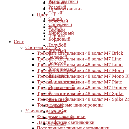
Разноцветный
Квадрат
Розовый
Прямоугольник
Серый
Цвет
Синий
Бежевый
Сиреневый
Белый
Темный
Бирюзовый
Черный
Бордовый
Свет
Голубой
Система M7 48V
Желтый
Трековые светильники 48 вольт M7 Brick
Зеленый
Трековые светильники 48 вольт M7 Line
Золотой
Трековые светильники 48 вольт M7 Luno
Коричневый
Трековые светильники 48 вольт M7 Mono
Красный
Трековые светильники 48 вольт M7 Mono R
Однотонный
Трековые светильники 48 вольт M7 Plate
Оранжевый
Трековые светильники 48 вольт M7 Pointer
Разноцветный
Трековые светильники 48 вольт M7 Spike
Трековые светильники 48 вольт M7 Spike 
Розовый
Тонкие трековые шинопроводы
Серый
Уличное освещение
Синий
Фасадные светильники
Сиреневый
Ландшафтные светильники
Темный
Потолочные уличные светильники