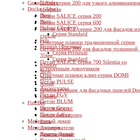
Canada Ridge
Петли серии 200 для узкого алюминиево
Docke (Дёке)
профиля
Berg
Петли SALICE серия 200
Burg
Петли SALICE серия 600
Dufour (Дюфур)
Петли SALICE серии 200 для фасадов из
Серия Standard
стекла
Fels
Ответные планки традиционной серии
Flemish (Флемиш)
Петли серии 200 для фасадов толщиной 
Серия Premium
35мм
Серия Standard
Петли SALICE серия 700 Silentia со
Klinker
встроенным доводчиком
Stein
Ответные планки клип-серии DOMI
Stern
Петли PULSE
Алтай
Аксессуары
Комплектующие для фасадных панелей Do
Петли FGV
Сланец
Петли BLUM
FineBer
Петли Grass
BRICKHOUSE
Петли Salice
Баварский кирпич
Мебельный декор
Блок
Менсолодержатели
Доломит
Камень Дикий
Декоративные