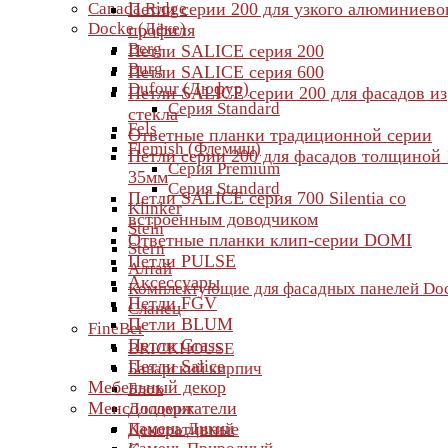
Canada Ridge
Петли серии 200 для узкого алюминиево
Docke (Дёке)
профиля
Berg
Петли SALICE серия 200
Burg
Петли SALICE серия 600
Dufour (Дюфур)
Петли SALICE серии 200 для фасадов из
Серия Standard
стекла
Fels
Ответные планки традиционной серии
Flemish (Флемиш)
Петли серии 200 для фасадов толщиной 
Серия Premium
35мм
Серия Standard
Петли SALICE серия 700 Silentia со
Klinker
встроенным доводчиком
Stein
Ответные планки клип-серии DOMI
Stern
Петли PULSE
Алтай
Аксессуары
Комплектующие для фасадных панелей Do
Петли FGV
Сланец
Петли BLUM
FineBer
Петли Grass
BRICKHOUSE
Петли Salice
Баварский кирпич
Мебельный декор
Блок
Менсолодержатели
Доломит
Камень Дикий
Декоративные