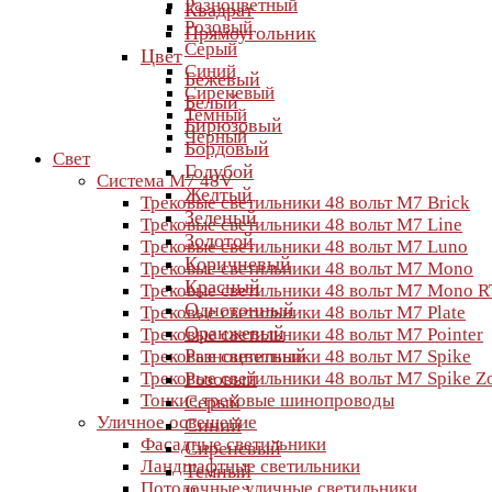
Разноцветный
Квадрат
Розовый
Прямоугольник
Серый
Цвет
Синий
Бежевый
Сиреневый
Белый
Темный
Бирюзовый
Черный
Бордовый
Свет
Голубой
Система M7 48V
Желтый
Трековые светильники 48 вольт M7 Brick
Зеленый
Трековые светильники 48 вольт M7 Line
Золотой
Трековые светильники 48 вольт M7 Luno
Коричневый
Трековые светильники 48 вольт M7 Mono
Красный
Трековые светильники 48 вольт M7 Mono R
Однотонный
Трековые светильники 48 вольт M7 Plate
Оранжевый
Трековые светильники 48 вольт M7 Pointer
Разноцветный
Трековые светильники 48 вольт M7 Spike
Трековые светильники 48 вольт M7 Spike 
Розовый
Тонкие трековые шинопроводы
Серый
Уличное освещение
Синий
Фасадные светильники
Сиреневый
Ландшафтные светильники
Темный
Потолочные уличные светильники