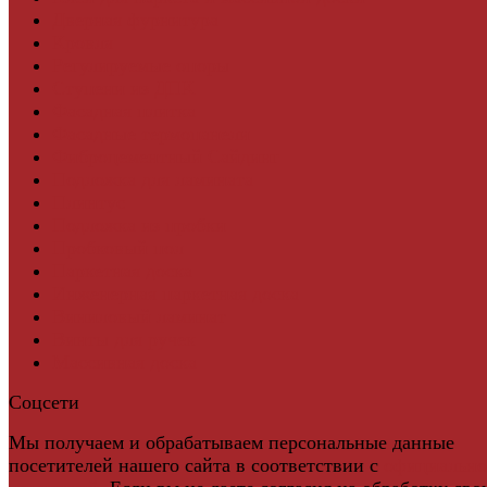
Дверная фурнитура
Кровля
Регулируемые опоры
Ступени из ДПК
Фасадная плитка
Фасадные термопанели
Фиброцементный Сайдинг
Подложка для ламината
Плинтус
Подложка из пробки
Пробковый пол
Паркетная доска
Инженерная паркетная доска
Виниловый ламинат
Винты для ручек
Массивная доска
Соцсети
Мы получаем и обрабатываем персональные данные
посетителей нашего сайта в соответствии с
официальн