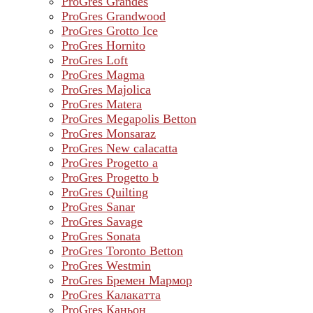
ProGres Grandes
ProGres Grandwood
ProGres Grotto Ice
ProGres Hornito
ProGres Loft
ProGres Magma
ProGres Majolica
ProGres Matera
ProGres Megapolis Betton
ProGres Monsaraz
ProGres New calacatta
ProGres Progetto a
ProGres Progetto b
ProGres Quilting
ProGres Sanar
ProGres Savage
ProGres Sonata
ProGres Toronto Betton
ProGres Westmin
ProGres Бремен Мармор
ProGres Калакатта
ProGres Каньон