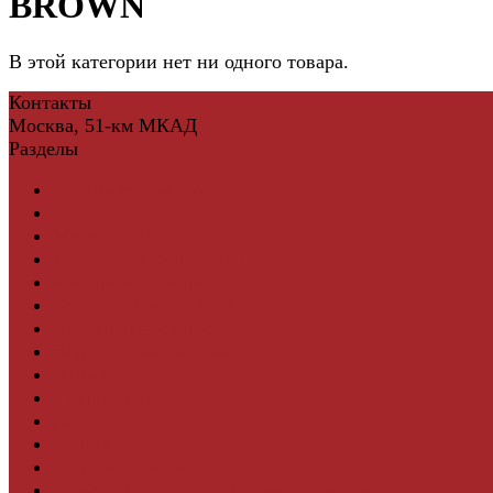
BROWN
В этой категории нет ни одного товара.
Контакты
Москва, 51-км МКАД
Разделы
Керамическая плитка
Свет
Мебель и Интерьер
Мебельная фурнитура
Фасадные панели
Террасная доска ДПК
Виниловый сайдинг
Водосточная система
Ламинат
Грядки ДПК
Двери
Ковры
Комплектующие
Клей для паркета и массивной доски