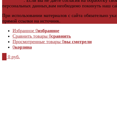
политикой
. Если вы не даете согласия на обработку сво
персональных данных,вам необходимо покинуть наш са
При использовании материалов с сайта обязательно ука
прямой ссылки на источник.
Избранное
0
избранное
Сравнить товары
0
сравнить
Просмотренные товары
0
вы смотрели
0
корзина
0
0 руб.