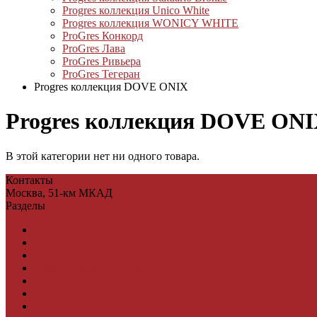
Progres коллекция Unico White
Progres коллекция WONICY WHITE
ProGres Конкорд
ProGres Лава
ProGres Ривьера
ProGres Тегеран
Progres коллекция DOVE ONIX
Progres коллекция DOVE ON
В этой категории нет ни одного товара.
Контакты
Москва, 51-км МКАД
Разделы
Керамическая плитка
Свет
Мебель и Интерьер
Мебельная фурнитура
Фасадные панели
Террасная доска ДПК
Виниловый сайдинг