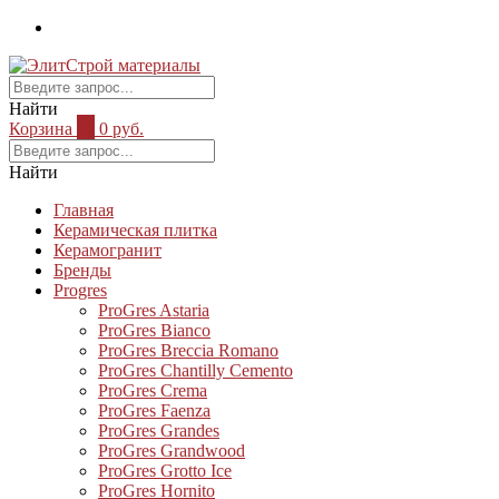
Найти
Корзина
0
0 руб.
Найти
Главная
Керамическая плитка
Керамогранит
Бренды
Progres
ProGres Astaria
ProGres Bianco
ProGres Breccia Romano
ProGres Chantilly Cemento
ProGres Crema
ProGres Faenza
ProGres Grandes
ProGres Grandwood
ProGres Grotto Ice
ProGres Hornito