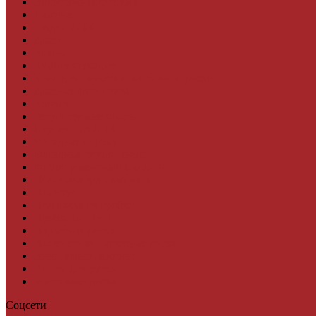
Водосточная система
Ламинат
Грядки ДПК
Двери
Ковры
Комплектующие
Клей для паркета и массивной доски
Дверная фурнитура
Кровля
Регулируемые опоры
Ступени из ДПК
Фасадная плитка
Фасадные термопанели
Фиброцементный Сайдинг
Подложка для ламината
Плинтус
Подложка из пробки
Пробковый пол
Паркетная доска
Инженерная паркетная доска
Виниловый ламинат
Винты для ручек
Массивная доска
Соцсети