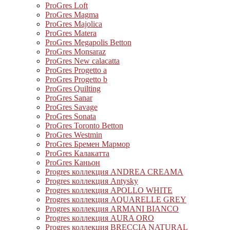
ProGres Loft
ProGres Magma
ProGres Majolica
ProGres Matera
ProGres Megapolis Betton
ProGres Monsaraz
ProGres New calacatta
ProGres Progetto a
ProGres Progetto b
ProGres Quilting
ProGres Sanar
ProGres Savage
ProGres Sonata
ProGres Toronto Betton
ProGres Westmin
ProGres Бремен Мармор
ProGres Калакатта
ProGres Каньон
Progres коллекция ANDREA CREAMA
Progres коллекция Antysky
Progres коллекция APOLLO WHITE
Progres коллекция AQUARELLE GREY
Progres коллекция ARMANI BIANCO
Progres коллекция AURA ORO
Progres коллекция BRECCIA NATURAL