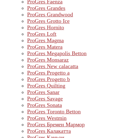
ProGres Faenza
ProGres Grandes
ProGres Grandwood
ProGres Grotto Ice
ProGres Hornito
ProGres Loft
ProGres Magma
ProGres Matera
ProGres Megapolis Betton
ProGres Monsaraz
ProGres New calacatta
ProGres Progetto a
ProGres Progetto b
ProGres Quilting
ProGres Sanar
ProGres Savage
ProGres Sonata
ProGres Toronto Betton
ProGres Westmin
ProGres Бремен Мармор
ProGres Калакатта
ProGres Каньон