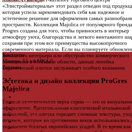
«Элистройматериалы» этот раздел отведен под продукц
которая успела зарекомендовать себя как надежное и
эстетичное решение для оформления самых разнообраз
пространств. Коллекция Majolica от популярного бренд
Progres создана для того, чтобы привносить в интерьер
атмосферу уюта, благородства и легкого винтажного ша
сохраняя при этом все преимущества высокопрочного
современного материала. Если вы планируете обновлен
Контакты
домашнего интерьера или обустройство коммерческого
Москва, 51-км МКАД
помещения в Москве и области, данная линейка
Разделы
керамической плитки заслуживает особого внимания.
Керамическая плитка
Эстетика и дизайн коллекции ProGres
Свет
Majolica
Мебель и Интерьер
Мебельная фурнитура
Главная отличительная черта серии — это ее визуально
Фасадные панели
оформление. Вдохновленная классической итальянской
Террасная доска ДПК
майоликой, эта плитка передает сложные текстуры, узо
Виниловый сайдинг
оттенки, которые на протяжении веков использовались 
Водосточная система
украшения богатых европейских усадеб. В то время как
Ламинат