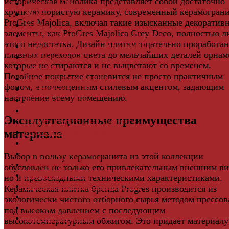
историческая майолика представляет собой достаточно
Грядки ДПК
хрупкую пористую керамику, современный керамогран
Двери
ProGres Majolica, включая такие изысканные декоратив
Ковры
элементы, как ProGres Majolica Grey Deco, полностью 
Комплектующие
этого недостатка. Дизайн плитки тщательно проработан
Клей для паркета и массивной доски
плавных переходов цвета до мельчайших деталей орнам
Дверная фурнитура
которые не стираются и не выцветают со временем.
Кровля
Подобное покрытие становится не просто практичным
Регулируемые опоры
фоном, а полноценным стилевым акцентом, задающим
Ступени из ДПК
настроение всему помещению.
Фасадная плитка
Фасадные термопанели
Эксплуатационные преимущества
Фиброцементный Сайдинг
Подложка для ламината
материала
Плинтус
Подложка из пробки
Выбор в пользу керамогранита из этой коллекции
Пробковый пол
обусловлен не только его привлекательным внешним ви
Паркетная доска
но и превосходными техническими характеристиками.
Инженерная паркетная доска
Керамическая плитка бренда Progres производится из
Виниловый ламинат
экологически чистого отборного сырья методом прессо
Винты для ручек
под высоким давлением с последующим
Массивная доска
высокотемпературным обжигом. Это придает материалу