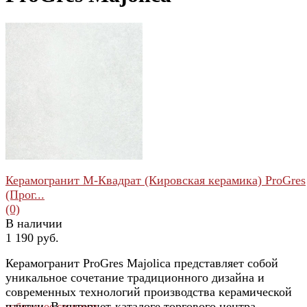
Керамогранит М-Квадрат (Кировская керамика) ProGres
(Прог...
(0)
В наличии
1 190 руб.
Керамогранит ProGres Majolica представляет собой
уникальное сочетание традиционного дизайна и
современных технологий производства керамической
плитки. В интернет-каталоге торгового центра
избранное
сравнить