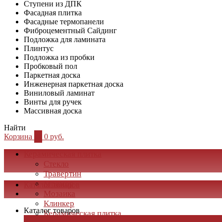
Ступени из ДПК
Фасадная плитка
Фасадные термопанели
Фиброцементный Сайдинг
Подложка для ламината
Плинтус
Подложка из пробки
Пробковый пол
Паркетная доска
Инженерная паркетная доска
Виниловый ламинат
Винты для ручек
Массивная доска
Найти
Корзина
0
0 руб.
Керамическая плитка
Стекло
Травертин
Мрамор
Каталог товаров
Мозаика
Клинкер
Каталог товаров
Керамическая плитка
×