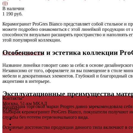
(0)
В наличии
1 190 руб.
Керамогранит ProGres Bianco представляет собой стильное и 
можете подробно ознакомиться с этой линейкой продукции от и
способности визуально расширять пространство и наполнять ег
этой популярной коллекции.
Особенности и эстетика коллекции Pro
избранное
сравнить
Название линейки говорит само за себя: в основе дизайнерско
Независимо от того, оформляете ли вы помещение в стиле мин
мебели и декоративных элементов. Глубокий и благородный св
акцентами в интерьере.
Эксплуатационные преимущества мате
Контакты
Москва, 51-км МКАД
Продукция торговой марки Progres давно зарекомендовала себя
Разделы
Выбирая керамогранит ProGres Bianco, покупатели получают н
службы без потери первоначального вида.
Керамическая плитка
Свет
Основные достоинства продукции данного типа включают в се
Мебель и Интерьер