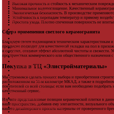
Мебельная фурнитура
Высокая прочность и стойкость к механическим поврежд
Фасадные панели
Минимальное водопоглощение. Качественный керамогран
Террасная доска ДПК
Экологическая безопасность. В производстве применяют
Виниловый сайдинг
Устойчивость к перепадам температур и прямому воздейс
Водосточная система
Простота ухода. Плотно спеченная поверхность не впиты
Ламинат
Грядки ДПК
Сфера применения светлого керамогранита
Двери
Ковры
Благодаря своим выдающимся техническим характеристикам и 
Комплектующие
прекрасно подходит для качественной укладки на пол в прихож
Клей для паркета и массивной доски
и санузлах, создавая эффект абсолютной чистоты и свежести. 
Дверная фурнитура
пространствах коммерческого или общественного назначения 
Кровля
Регулируемые опоры
Покупка в ТЦ «Элистройматериалы»
Ступени из ДПК
Фасадная плитка
Фасадные термопанели
Мы стремимся сделать процесс выбора и приобретения строит
Фиброцементный Сайдинг
расположенном на 51-м километре МКАД, а также в подробном
Подложка для ламината
покупателей со всей столицы: если вам необходимо подобрать 
Плинтус
качественный сервис.
Подложка из пробки
Пробковый пол
Изучите представленные позиции керамической плитки в данн
Паркетная доска
ваше пространство, добавив ему элегантности, визуального об
Инженерная паркетная доска
вашего дизайнерского проекта материалы от проверенного бре
Виниловый ламинат