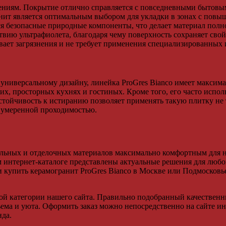
ениям. Покрытие отлично справляется с повседневными бытовы
ит является оптимальным выбором для укладки в зонах с повы
ся безопасные природные компоненты, что делает материал по
твию ультрафиолета, благодаря чему поверхность сохраняет свой
вает загрязнения и не требует применения специализированных
универсальному дизайну, линейка ProGres Bianco имеет максим
их, просторных кухнях и гостиных. Кроме того, его часто испо
Устойчивость к истиранию позволяет применять такую плитку не
с умеренной проходимостью.
ельных и отделочных материалов максимально комфортным для н
 интернет-каталоге представлены актуальные решения для люб
и купить керамогранит ProGres Bianco в Москве или Подмосковье
ой категории нашего сайта. Правильно подобранный качественн
ъема и уюта. Оформить заказ можно непосредственно на сайте ин
нда.