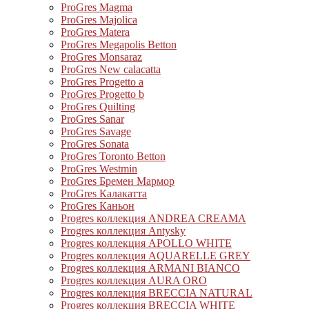
ProGres Magma
ProGres Majolica
ProGres Matera
ProGres Megapolis Betton
ProGres Monsaraz
ProGres New calacatta
ProGres Progetto a
ProGres Progetto b
ProGres Quilting
ProGres Sanar
ProGres Savage
ProGres Sonata
ProGres Toronto Betton
ProGres Westmin
ProGres Бремен Мармор
ProGres Калакатта
ProGres Каньон
Progres коллекция ANDREA CREAMA
Progres коллекция Antysky
Progres коллекция APOLLO WHITE
Progres коллекция AQUARELLE GREY
Progres коллекция ARMANI BIANCO
Progres коллекция AURA ORO
Progres коллекция BRECCIA NATURAL
Progres коллекция BRECCIA WHITE