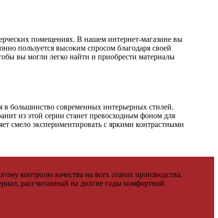
мерческих помещениях. В нашем интернет-магазине вы
ионно пользуется высоким спросом благодаря своей
чтобы вы могли легко найти и приобрести материалы
ся в большинство современных интерьерных стилей.
ранит из этой серии станет превосходным фоном для
ляет смело экспериментировать с яркими контрастными
гому контролю качества на всех этапах производства.
ериал, рассчитанный на долгие годы комфортной