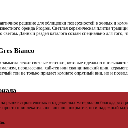
практичное решение для облицовки поверхностей в жилых и ком
звестного бренда Progres. Светлая керамическая плитка традиц
о светом. Данный раздел каталога создан специально для того, 
Gres Bianco
го замысла лежат светлые оттенки, которые идеально вписывают
имализм, неоклассика, хай-тек или скандинавский шик, керамог
етлый тон не только придает комнате опрятный вид, но и позво
риала
 на рынке строительных и отделочных материалов благодаря стро
е просто привлекательное внешне покрытие, но и надежный мат
бя: