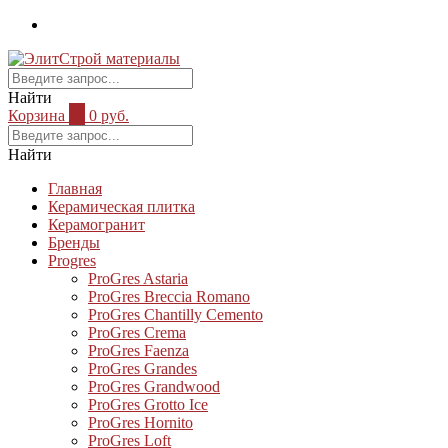
Найти
Корзина
0
0 руб.
Найти
Главная
Керамическая плитка
Керамогранит
Бренды
Progres
ProGres Astaria
ProGres Breccia Romano
ProGres Chantilly Cemento
ProGres Crema
ProGres Faenza
ProGres Grandes
ProGres Grandwood
ProGres Grotto Ice
ProGres Hornito
ProGres Loft