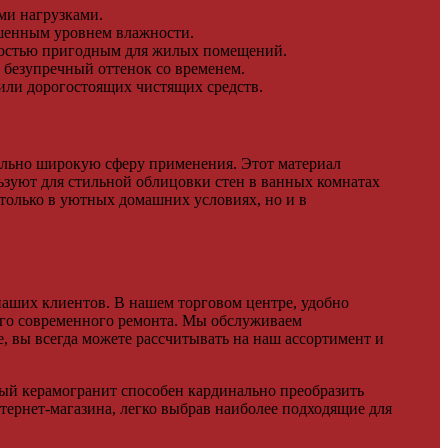
ми нагрузками.
шенным уровнем влажности.
лностью пригодным для жилых помещений.
 безупречный оттенок со временем.
 или дорогостоящих чистящих средств.
ально широкую сферу применения. Этот материал
льзуют для стильной облицовки стен в ванных комнатах
 только в уютных домашних условиях, но и в
аших клиентов. В нашем торговом центре, удобно
ого современного ремонта. Мы обслуживаем
, вы всегда можете рассчитывать на наш ассортимент и
ый керамогранит способен кардинально преобразить
тернет-магазина, легко выбрав наиболее подходящие для