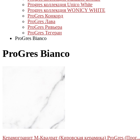
Progres коллекция Unico White
Progres коллекция WONICY WHITE
ProGres Конкорд
ProGres Лава
ProGres Ривьера
ProGres Тегеран
ProGres Bianco
ProGres Bianco
Керамогранит М-Квадрат (Кировская керамика) ProGres (Прог..