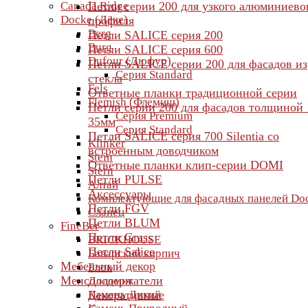
Canada Ridge
Петли серии 200 для узкого алюминиево
Docke (Дёке)
профиля
Berg
Петли SALICE серия 200
Burg
Петли SALICE серия 600
Dufour (Дюфур)
Петли SALICE серии 200 для фасадов из
Серия Standard
стекла
Fels
Ответные планки традиционной серии
Flemish (Флемиш)
Петли серии 200 для фасадов толщиной 
Серия Premium
35мм
Серия Standard
Петли SALICE серия 700 Silentia со
Klinker
встроенным доводчиком
Stein
Ответные планки клип-серии DOMI
Stern
Петли PULSE
Алтай
Аксессуары
Комплектующие для фасадных панелей Do
Петли FGV
Сланец
Петли BLUM
FineBer
Петли Grass
BRICKHOUSE
Петли Salice
Баварский кирпич
Мебельный декор
Блок
Менсолодержатели
Доломит
Камень Дикий
Декоративные