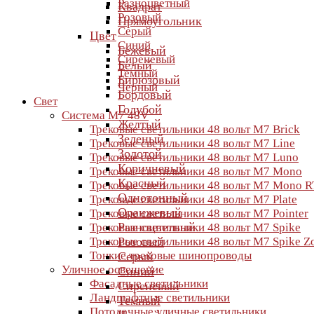
Разноцветный
Квадрат
Розовый
Прямоугольник
Серый
Цвет
Синий
Бежевый
Сиреневый
Белый
Темный
Бирюзовый
Черный
Бордовый
Свет
Голубой
Система M7 48V
Желтый
Трековые светильники 48 вольт M7 Brick
Зеленый
Трековые светильники 48 вольт M7 Line
Золотой
Трековые светильники 48 вольт M7 Luno
Коричневый
Трековые светильники 48 вольт M7 Mono
Красный
Трековые светильники 48 вольт M7 Mono R
Однотонный
Трековые светильники 48 вольт M7 Plate
Оранжевый
Трековые светильники 48 вольт M7 Pointer
Разноцветный
Трековые светильники 48 вольт M7 Spike
Трековые светильники 48 вольт M7 Spike 
Розовый
Тонкие трековые шинопроводы
Серый
Уличное освещение
Синий
Фасадные светильники
Сиреневый
Ландшафтные светильники
Темный
Потолочные уличные светильники