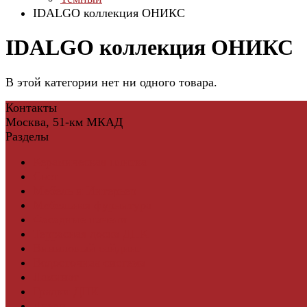
IDALGO коллекция ОНИКС
IDALGO коллекция ОНИКС
В этой категории нет ни одного товара.
Контакты
Москва, 51-км МКАД
Разделы
Керамическая плитка
Свет
Мебель и Интерьер
Мебельная фурнитура
Фасадные панели
Террасная доска ДПК
Виниловый сайдинг
Водосточная система
Ламинат
Грядки ДПК
Двери