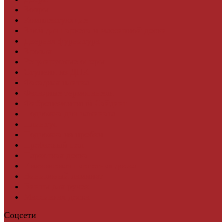
Ковры
Комплектующие
Клей для паркета и массивной доски
Дверная фурнитура
Кровля
Регулируемые опоры
Ступени из ДПК
Фасадная плитка
Фасадные термопанели
Фиброцементный Сайдинг
Подложка для ламината
Плинтус
Подложка из пробки
Пробковый пол
Паркетная доска
Инженерная паркетная доска
Виниловый ламинат
Винты для ручек
Массивная доска
Соцсети