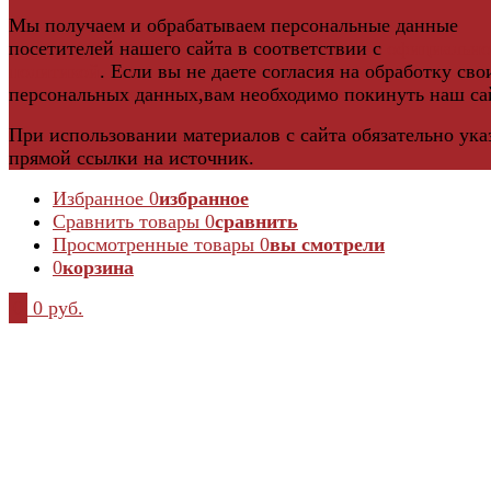
Мы получаем и обрабатываем персональные данные
посетителей нашего сайта в соответствии с
официальн
политикой
. Если вы не даете согласия на обработку сво
персональных данных,вам необходимо покинуть наш са
При использовании материалов с сайта обязательно ука
прямой ссылки на источник.
Избранное
0
избранное
Сравнить товары
0
сравнить
Просмотренные товары
0
вы смотрели
0
корзина
0
0 руб.