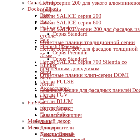
Canada Ridge
Петли серии 200 для узкого алюминиево
Docke (Дёке)
профиля
Berg
Петли SALICE серия 200
Burg
Петли SALICE серия 600
Dufour (Дюфур)
Петли SALICE серии 200 для фасадов из
Серия Standard
стекла
Fels
Ответные планки традиционной серии
Flemish (Флемиш)
Петли серии 200 для фасадов толщиной 
Серия Premium
35мм
Серия Standard
Петли SALICE серия 700 Silentia со
Klinker
встроенным доводчиком
Stein
Ответные планки клип-серии DOMI
Stern
Петли PULSE
Алтай
Аксессуары
Комплектующие для фасадных панелей Do
Петли FGV
Сланец
Петли BLUM
FineBer
Петли Grass
BRICKHOUSE
Петли Salice
Баварский кирпич
Мебельный декор
Блок
Менсолодержатели
Доломит
Камень Дикий
Декоративные