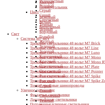
Разноцветный
Квадрат
Розовый
Прямоугольник
Серый
Цвет
Синий
Бежевый
Сиреневый
Белый
Темный
Бирюзовый
Черный
Бордовый
Свет
Голубой
Система M7 48V
Желтый
Трековые светильники 48 вольт M7 Brick
Зеленый
Трековые светильники 48 вольт M7 Line
Золотой
Трековые светильники 48 вольт M7 Luno
Коричневый
Трековые светильники 48 вольт M7 Mono
Красный
Трековые светильники 48 вольт M7 Mono R
Однотонный
Трековые светильники 48 вольт M7 Plate
Оранжевый
Трековые светильники 48 вольт M7 Pointer
Разноцветный
Трековые светильники 48 вольт M7 Spike
Трековые светильники 48 вольт M7 Spike 
Розовый
Тонкие трековые шинопроводы
Серый
Уличное освещение
Синий
Фасадные светильники
Сиреневый
Ландшафтные светильники
Темный
Потолочные уличные светильники