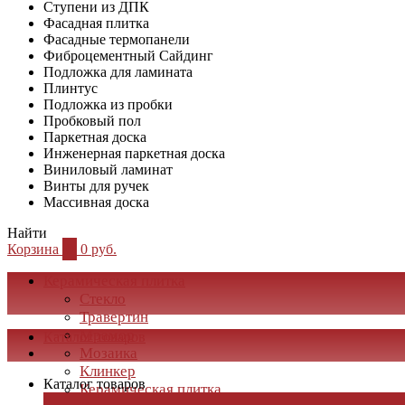
Ступени из ДПК
Фасадная плитка
Фасадные термопанели
Фиброцементный Сайдинг
Подложка для ламината
Плинтус
Подложка из пробки
Пробковый пол
Паркетная доска
Инженерная паркетная доска
Виниловый ламинат
Винты для ручек
Массивная доска
Найти
Корзина
0
0 руб.
Керамическая плитка
Стекло
Травертин
Мрамор
Каталог товаров
Мозаика
Клинкер
Каталог товаров
Керамическая плитка
×