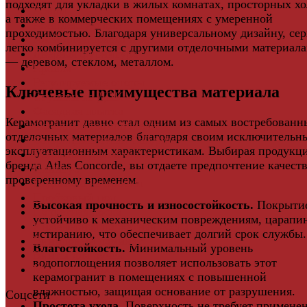
подходят для укладки в жилых комнатах, просторных хо
Ковры
а также в коммерческих помещениях с умеренной
Комплектующие
проходимостью. Благодаря универсальному дизайну, се
Клей для паркета и массивной доски
легко комбинируется с другими отделочными материал
Дверная фурнитура
— деревом, стеклом, металлом.
Кровля
Регулируемые опоры
Ключевые преимущества материала
Ступени из ДПК
Фасадная плитка
Керамогранит давно стал одним из самых востребованн
Фасадные термопанели
отделочных материалов благодаря своим исключительн
Фиброцементный Сайдинг
эксплуатационным характеристикам. Выбирая продукц
Подложка для ламината
бренда Atlas Concorde, вы отдаете предпочтение качеств
Плинтус
проверенному временем.
Подложка из пробки
Пробковый пол
Высокая прочность и износостойкость.
Покрыти
Паркетная доска
устойчиво к механическим повреждениям, царапи
Инженерная паркетная доска
истиранию, что обеспечивает долгий срок службы.
Виниловый ламинат
Влагостойкость.
Минимальный уровень
Винты для ручек
водопоглощения позволяет использовать этот
Массивная доска
керамогранит в помещениях с повышенной
влажностью, защищая основание от разрушения.
Соцсети
Простота ухода.
Поверхность не требует примене