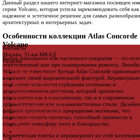
Данный раздел нашего интернет-магазина посвящен им
серии Volcano, которая успела зарекомендовать себя как
надежное и эстетичное решение для самых разнообразн
архитектурных и интерьерных задач.
Особенности коллекции Atlas Concorde
Volcano
Контакты
Москва, 51-км МКАД
Выбор напольного или настенного покрытия — это всег
Разделы
ответственный шаг при планировании ремонта. Линейк
Volcano от известного бренда Atlas Concorde привлекает
Керамическая плитка
внимание своей выразительной фактурой. Керамограни
Свет
этой серии отличается глубокими оттенками и
Мебель и Интерьер
детализированным рисунком, который органично
Мебельная фурнитура
вписывается как в классические, так и в современные
Фасадные панели
урбанистические или минималистичные стили. Дизайн
Террасная доска ДПК
фабрики вдохновлялись природными мотивами, что
Виниловый сайдинг
позволило создать материал, способный привнести в
Водосточная система
помещение атмосферу уюта и благородства.
Ламинат
Грядки ДПК
Керамическая плитка и керамогранит из этой коллекци
Двери