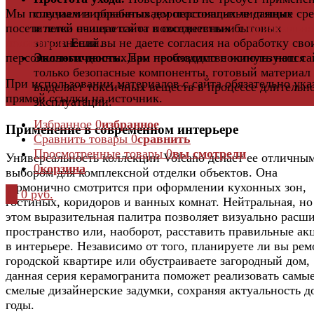
специализированных дорогостоящих чистящих сре
Мы получаем и обрабатываем персональные данные
и легко очищается от повседневных бытовых
посетителей нашего сайта в соответствии с
официальн
загрязнений.
политикой
. Если вы не даете согласия на обработку сво
Экологичность.
При производстве используются
персональных данных,вам необходимо покинуть наш са
только безопасные компоненты, готовый материал
При использовании материалов с сайта обязательно ука
выделяет токсичных веществ в процессе длительн
прямой ссылки на источник.
эксплуатации.
Избранное
0
избранное
Применение в современном интерьере
Сравнить товары
0
сравнить
Просмотренные товары
0
вы смотрели
Универсальность коллекции Volcano делает ее отличны
0
корзина
выбором для комплексной отделки объектов. Она
гармонично смотрится при оформлении кухонных зон,
0
0 руб.
гостиных, коридоров и ванных комнат. Нейтральная, но
этом выразительная палитра позволяет визуально расш
пространство или, наоборот, расставить правильные ак
в интерьере. Независимо от того, планируете ли вы рем
городской квартире или обустраиваете загородный дом,
данная серия керамогранита поможет реализовать самы
смелые дизайнерские задумки, сохраняя актуальность д
годы.