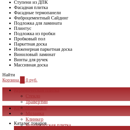
Ступени из ДПК
Фасадная плитка
Фасадные термопанели
Фиброцементный Сайдинг
Подложка для ламината
Плинтус
Подложка из пробки
Пробковый пол
Паркетная доска
Инженерная паркетная доска
Виниловый ламинат
Винты для ручек
Массивная доска
Найти
Корзина
0
0 руб.
Керамическая плитка
Стекло
Травертин
Мрамор
Каталог товаров
Мозаика
Клинкер
Каталог товаров
Керамическая плитка
×