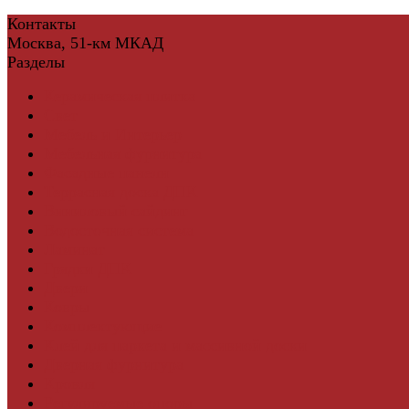
Контакты
Москва, 51-км МКАД
Разделы
Керамическая плитка
Свет
Мебель и Интерьер
Мебельная фурнитура
Фасадные панели
Террасная доска ДПК
Виниловый сайдинг
Водосточная система
Ламинат
Грядки ДПК
Двери
Ковры
Комплектующие
Клей для паркета и массивной доски
Дверная фурнитура
Кровля
Регулируемые опоры