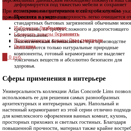
деформируется под тяжестью мебели и сохраняет
геометрию на протяжении всего срока службы.
При использовании материалов с сайта обязательно ука
Простота в уходе:
поверхность легко очищается о
прямой ссылки на источник.
стандартных бытовых загрязнений обычными мо
Избранное
0
избранное
средствами, не требуя сложного и дорогостоящего
Сравнить товары
0
сравнить
обслуживания.
Просмотренные товары
0
вы смотрели
Экологическая безопасность:
при производстве
0
корзина
используются только натуральные природные
компоненты, готовый керамогранит не выделяет
0
0 руб.
токсичных веществ и абсолютно безопасен для
здоровья.
Сферы применения в интерьере
Универсальность коллекции Atlas Concorde Lims позвол
использовать ее для решения самых разнообразных
архитектурных и интерьерных задач. Напольный и
настенный керамогранит из этой серии отлично подход
для комплексного оформления ванных комнат, кухонь,
просторных прихожих и светлых гостиных. Благодаря
повышенной прочности, материал также крайне востре