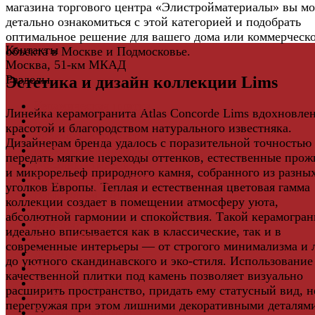
магазина торгового центра «Элистройматериалы» вы м
детально ознакомиться с этой категорией и подобрать
оптимальное решение для вашего дома или коммерческ
Контакты
объекта в Москве и Подмосковье.
Москва, 51-км МКАД
Разделы
Эстетика и дизайн коллекции Lims
Керамическая плитка
Линейка керамогранита Atlas Concorde Lims вдохновле
Свет
красотой и благородством натурального известняка.
Мебель и Интерьер
Дизайнерам бренда удалось с поразительной точностью
Мебельная фурнитура
передать мягкие переходы оттенков, естественные про
Фасадные панели
и микрорельеф природного камня, собранного из разны
Террасная доска ДПК
уголков Европы. Теплая и естественная цветовая гамма
Виниловый сайдинг
коллекции создает в помещении атмосферу уюта,
Водосточная система
абсолютной гармонии и спокойствия. Такой керамогран
Ламинат
идеально вписывается как в классические, так и в
Грядки ДПК
современные интерьеры — от строгого минимализма и 
Двери
до уютного скандинавского и эко-стиля. Использование
Ковры
качественной плитки под камень позволяет визуально
Комплектующие
расширить пространство, придать ему статусный вид, н
Клей для паркета и массивной доски
перегружая при этом лишними декоративными деталям
Дверная фурнитура