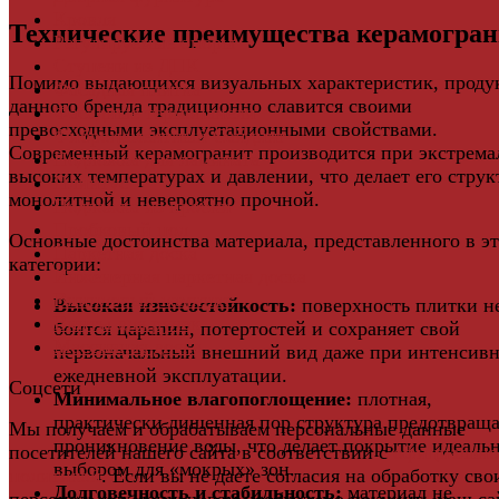
Кровля
Технические преимущества керамогран
Регулируемые опоры
Ступени из ДПК
Помимо выдающихся визуальных характеристик, проду
Фасадная плитка
данного бренда традиционно славится своими
Фасадные термопанели
превосходными эксплуатационными свойствами.
Фиброцементный Сайдинг
Современный керамогранит производится при экстрема
Подложка для ламината
высоких температурах и давлении, что делает его струк
Плинтус
монолитной и невероятно прочной.
Подложка из пробки
Пробковый пол
Основные достоинства материала, представленного в э
Паркетная доска
категории:
Инженерная паркетная доска
Виниловый ламинат
Высокая износостойкость:
поверхность плитки н
Винты для ручек
боится царапин, потертостей и сохраняет свой
Массивная доска
первоначальный внешний вид даже при интенсив
ежедневной эксплуатации.
Соцсети
Минимальное влагопоглощение:
плотная,
практически лишенная пор структура предотвраща
Мы получаем и обрабатываем персональные данные
проникновение воды, что делает покрытие идеаль
посетителей нашего сайта в соответствии с
официальн
выбором для «мокрых» зон.
политикой
. Если вы не даете согласия на обработку сво
Долговечность и стабильность:
материал не
персональных данных,вам необходимо покинуть наш са