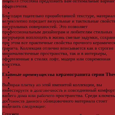
линейка способна предложить вам оптимальные вариан
Двери
оформления.
Ковры
Комплектующие
Благодаря тщательно проработанной текстуре, материал
Клей для паркета и массивной доски
великолепно передает визуальные и тактильные свойст
Дверная фурнитура
натуральных поверхностей. Это позволяет
Кровля
профессиональным дизайнерам и любителям стильных
Регулируемые опоры
интерьеров воплощать в жизнь смелые задумки, сохран
Ступени из ДПК
при этом все практичные свойства прочного керамичес
Фасадная плитка
гранита. Коллекция отлично вписывается как в строгие
Фасадные термопанели
минималистичные пространства, так и в интерьеры,
Фиброцементный Сайдинг
оформленные в стилях лофт, модерн или современная
Подложка для ламината
классика.
Плинтус
Подложка из пробки
Главные преимущества керамогранита серии Thes
Пробковый пол
Паркетная доска
Выбирая плитку из этой именитой коллекции, вы
Инженерная паркетная доска
инвестируете в долговечность и повседневный комфорт
Виниловый ламинат
вашего дома или рабочего пространства. Среди ключев
Винты для ручек
достоинств данного облицовочного материала стоит
Массивная доска
выделить следующие:
Соцсети