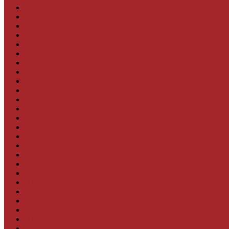
Мебельная фурнитура
Фасадные панели
Террасная доска ДПК
Виниловый сайдинг
Водосточная система
Ламинат
Грядки ДПК
Двери
Ковры
Комплектующие
Клей для паркета и массивной доски
Дверная фурнитура
Кровля
Регулируемые опоры
Ступени из ДПК
Фасадная плитка
Фасадные термопанели
Фиброцементный Сайдинг
Подложка для ламината
Плинтус
Подложка из пробки
Пробковый пол
Паркетная доска
Инженерная паркетная доска
Виниловый ламинат