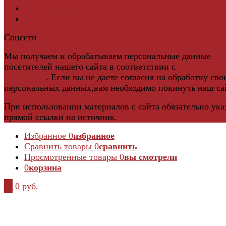
Винты для ручек
Массивная доска
Соцсети
Мы получаем и обрабатываем персональные данные
посетителей нашего сайта в соответствии с
официальн
политикой
. Если вы не даете согласия на обработку сво
персональных данных,вам необходимо покинуть наш са
При использовании материалов с сайта обязательно ука
прямой ссылки на источник.
Избранное
0
избранное
Сравнить товары
0
сравнить
Просмотренные товары
0
вы смотрели
0
корзина
0
0 руб.