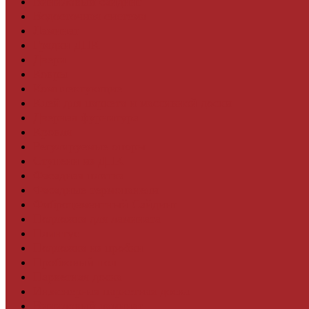
Виниловый сайдинг
Водосточная система
Ламинат
Грядки ДПК
Двери
Ковры
Комплектующие
Клей для паркета и массивной доски
Дверная фурнитура
Кровля
Регулируемые опоры
Ступени из ДПК
Фасадная плитка
Фасадные термопанели
Фиброцементный Сайдинг
Подложка для ламината
Плинтус
Подложка из пробки
Пробковый пол
Паркетная доска
Инженерная паркетная доска
Виниловый ламинат