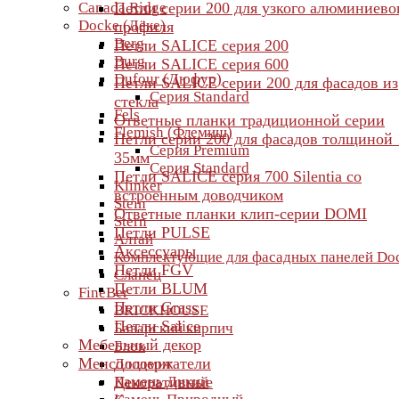
Canada Ridge
Петли серии 200 для узкого алюминиево
Docke (Дёке)
профиля
Berg
Петли SALICE серия 200
Burg
Петли SALICE серия 600
Dufour (Дюфур)
Петли SALICE серии 200 для фасадов из
Серия Standard
стекла
Fels
Ответные планки традиционной серии
Flemish (Флемиш)
Петли серии 200 для фасадов толщиной 
Серия Premium
35мм
Серия Standard
Петли SALICE серия 700 Silentia со
Klinker
встроенным доводчиком
Stein
Ответные планки клип-серии DOMI
Stern
Петли PULSE
Алтай
Аксессуары
Комплектующие для фасадных панелей Do
Петли FGV
Сланец
Петли BLUM
FineBer
Петли Grass
BRICKHOUSE
Петли Salice
Баварский кирпич
Мебельный декор
Блок
Менсолодержатели
Доломит
Камень Дикий
Декоративные