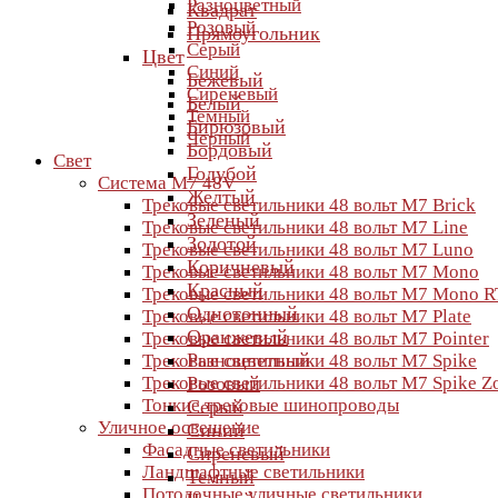
Разноцветный
Квадрат
Розовый
Прямоугольник
Серый
Цвет
Синий
Бежевый
Сиреневый
Белый
Темный
Бирюзовый
Черный
Бордовый
Свет
Голубой
Система M7 48V
Желтый
Трековые светильники 48 вольт M7 Brick
Зеленый
Трековые светильники 48 вольт M7 Line
Золотой
Трековые светильники 48 вольт M7 Luno
Коричневый
Трековые светильники 48 вольт M7 Mono
Красный
Трековые светильники 48 вольт M7 Mono R
Однотонный
Трековые светильники 48 вольт M7 Plate
Оранжевый
Трековые светильники 48 вольт M7 Pointer
Разноцветный
Трековые светильники 48 вольт M7 Spike
Трековые светильники 48 вольт M7 Spike 
Розовый
Тонкие трековые шинопроводы
Серый
Уличное освещение
Синий
Фасадные светильники
Сиреневый
Ландшафтные светильники
Темный
Потолочные уличные светильники