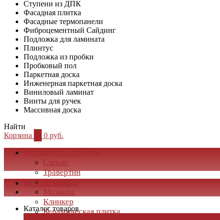
Ступени из ДПК
Фасадная плитка
Фасадные термопанели
Фиброцементный Сайдинг
Подложка для ламината
Плинтус
Подложка из пробки
Пробковый пол
Паркетная доска
Инженерная паркетная доска
Виниловый ламинат
Винты для ручек
Массивная доска
Найти
Корзина
0
0 руб.
Керамическая плитка
Стекло
Травертин
Мрамор
Каталог товаров
Мозаика
Клинкер
Каталог товаров
Керамическая плитка
×