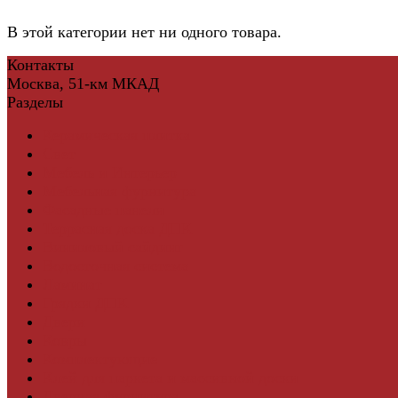
В этой категории нет ни одного товара.
Контакты
Москва, 51-км МКАД
Разделы
Керамическая плитка
Свет
Мебель и Интерьер
Мебельная фурнитура
Фасадные панели
Террасная доска ДПК
Виниловый сайдинг
Водосточная система
Ламинат
Грядки ДПК
Двери
Ковры
Комплектующие
Клей для паркета и массивной доски
Дверная фурнитура