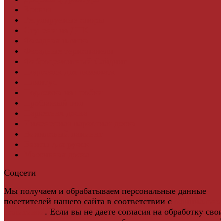
Кровля
Регулируемые опоры
Ступени из ДПК
Фасадная плитка
Фасадные термопанели
Фиброцементный Сайдинг
Подложка для ламината
Плинтус
Подложка из пробки
Пробковый пол
Паркетная доска
Инженерная паркетная доска
Виниловый ламинат
Винты для ручек
Массивная доска
Соцсети
Мы получаем и обрабатываем персональные данные
посетителей нашего сайта в соответствии с
официальн
политикой
. Если вы не даете согласия на обработку сво