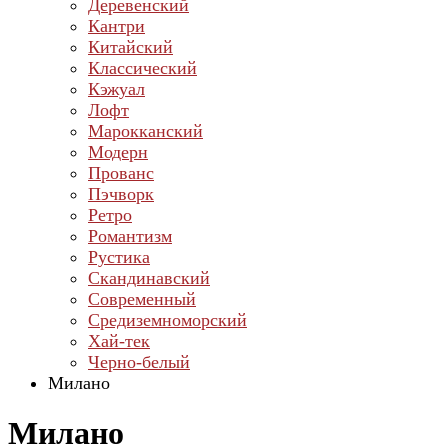
Деревенский
Кантри
Китайский
Классический
Кэжуал
Лофт
Марокканский
Модерн
Прованс
Пэчворк
Ретро
Романтизм
Рустика
Скандинавский
Современный
Средиземноморский
Хай-тек
Черно-белый
Милано
Милано