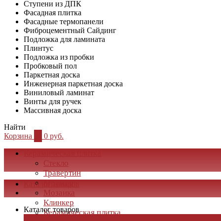
Ступени из ДПК
Фасадная плитка
Фасадные термопанели
Фиброцементный Сайдинг
Подложка для ламината
Плинтус
Подложка из пробки
Пробковый пол
Паркетная доска
Инженерная паркетная доска
Виниловый ламинат
Винты для ручек
Массивная доска
Найти
Корзина
0
0 руб.
Керамическая плитка
Стекло
Травертин
Мрамор
Каталог товаров
Мозаика
Клинкер
Каталог товаров
Керамическая плитка
×