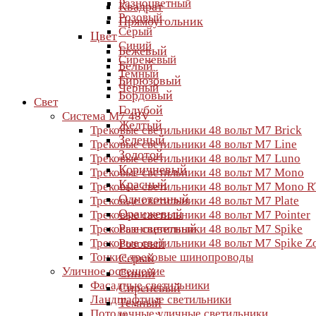
Разноцветный
Квадрат
Розовый
Прямоугольник
Серый
Цвет
Синий
Бежевый
Сиреневый
Белый
Темный
Бирюзовый
Черный
Бордовый
Свет
Голубой
Система M7 48V
Желтый
Трековые светильники 48 вольт M7 Brick
Зеленый
Трековые светильники 48 вольт M7 Line
Золотой
Трековые светильники 48 вольт M7 Luno
Коричневый
Трековые светильники 48 вольт M7 Mono
Красный
Трековые светильники 48 вольт M7 Mono R
Однотонный
Трековые светильники 48 вольт M7 Plate
Оранжевый
Трековые светильники 48 вольт M7 Pointer
Разноцветный
Трековые светильники 48 вольт M7 Spike
Трековые светильники 48 вольт M7 Spike 
Розовый
Тонкие трековые шинопроводы
Серый
Уличное освещение
Синий
Фасадные светильники
Сиреневый
Ландшафтные светильники
Темный
Потолочные уличные светильники