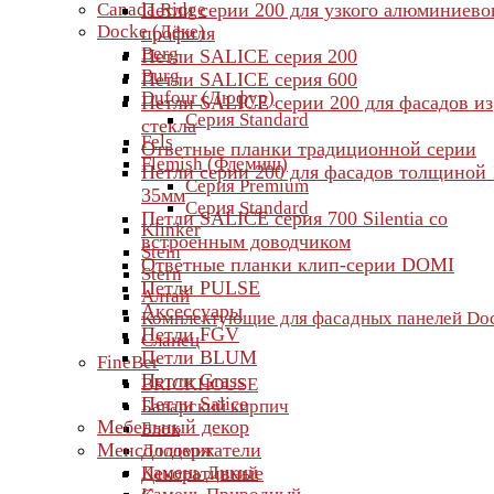
Canada Ridge
Петли серии 200 для узкого алюминиево
Docke (Дёке)
профиля
Berg
Петли SALICE серия 200
Burg
Петли SALICE серия 600
Dufour (Дюфур)
Петли SALICE серии 200 для фасадов из
Серия Standard
стекла
Fels
Ответные планки традиционной серии
Flemish (Флемиш)
Петли серии 200 для фасадов толщиной 
Серия Premium
35мм
Серия Standard
Петли SALICE серия 700 Silentia со
Klinker
встроенным доводчиком
Stein
Ответные планки клип-серии DOMI
Stern
Петли PULSE
Алтай
Аксессуары
Комплектующие для фасадных панелей Do
Петли FGV
Сланец
Петли BLUM
FineBer
Петли Grass
BRICKHOUSE
Петли Salice
Баварский кирпич
Мебельный декор
Блок
Менсолодержатели
Доломит
Камень Дикий
Декоративные