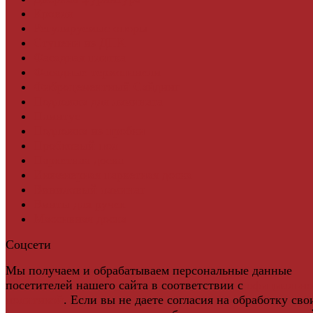
Кровля
Регулируемые опоры
Ступени из ДПК
Фасадная плитка
Фасадные термопанели
Фиброцементный Сайдинг
Подложка для ламината
Плинтус
Подложка из пробки
Пробковый пол
Паркетная доска
Инженерная паркетная доска
Виниловый ламинат
Винты для ручек
Массивная доска
Соцсети
Мы получаем и обрабатываем персональные данные
посетителей нашего сайта в соответствии с
официальн
политикой
. Если вы не даете согласия на обработку сво