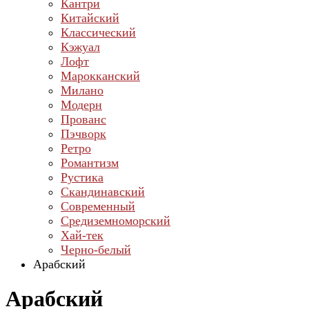
Кантри
Китайский
Классический
Кэжуал
Лофт
Марокканский
Милано
Модерн
Прованс
Пэчворк
Ретро
Романтизм
Рустика
Скандинавский
Современный
Средиземноморский
Хай-тек
Черно-белый
Арабский
Арабский