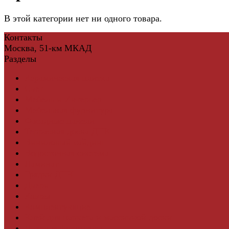
В этой категории нет ни одного товара.
Контакты
Москва, 51-км МКАД
Разделы
Керамическая плитка
Свет
Мебель и Интерьер
Мебельная фурнитура
Фасадные панели
Террасная доска ДПК
Виниловый сайдинг
Водосточная система
Ламинат
Грядки ДПК
Двери
Ковры
Комплектующие
Клей для паркета и массивной доски
Дверная фурнитура