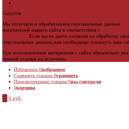
Массивная доска
Соцсети
Мы получаем и обрабатываем персональные данные
посетителей нашего сайта в соответствии с
официальн
политикой
. Если вы не даете согласия на обработку сво
персональных данных,вам необходимо покинуть наш са
При использовании материалов с сайта обязательно ука
прямой ссылки на источник.
Избранное
0
избранное
Сравнить товары
0
сравнить
Просмотренные товары
0
вы смотрели
0
корзина
0
0 руб.