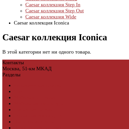
Caesar коллекция Step In
Caesar коллекция Step Out
Caesar коллекция Wide
Caesar коллекция Iconica
Caesar коллекция Iconica
В этой категории нет ни одного товара.
Контакты
Москва, 51-км МКАД
Разделы
Керамическая плитка
Свет
Мебель и Интерьер
Мебельная фурнитура
Фасадные панели
Террасная доска ДПК
Виниловый сайдинг
Водосточная система