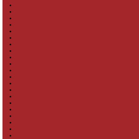
Ламинат
Грядки ДПК
Двери
Ковры
Комплектующие
Клей для паркета и массивной доски
Дверная фурнитура
Кровля
Регулируемые опоры
Ступени из ДПК
Фасадная плитка
Фасадные термопанели
Фиброцементный Сайдинг
Подложка для ламината
Плинтус
Подложка из пробки
Пробковый пол
Паркетная доска
Инженерная паркетная доска
Виниловый ламинат
Винты для ручек