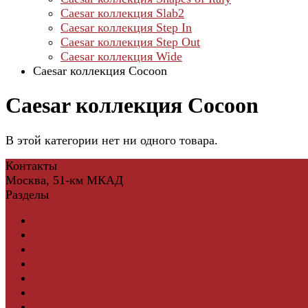
Caesar коллекция Slab2
Caesar коллекция Step In
Caesar коллекция Step Out
Caesar коллекция Wide
Caesar коллекция Cocoon
Caesar коллекция Cocoon
В этой категории нет ни одного товара.
Контакты
Москва, 51-км МКАД
Разделы
Керамическая плитка
Свет
Мебель и Интерьер
Мебельная фурнитура
Фасадные панели
Террасная доска ДПК
Виниловый сайдинг