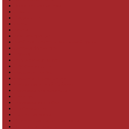
Водосточная система
Ламинат
Грядки ДПК
Двери
Ковры
Комплектующие
Клей для паркета и массивной доски
Дверная фурнитура
Кровля
Регулируемые опоры
Ступени из ДПК
Фасадная плитка
Фасадные термопанели
Фиброцементный Сайдинг
Подложка для ламината
Плинтус
Подложка из пробки
Пробковый пол
Паркетная доска
Инженерная паркетная доска
Виниловый ламинат