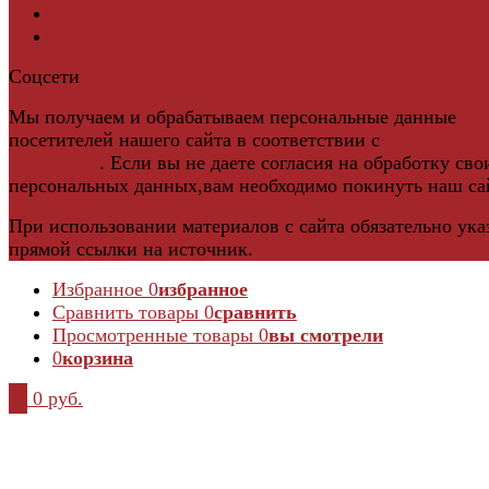
Винты для ручек
Массивная доска
Соцсети
Мы получаем и обрабатываем персональные данные
посетителей нашего сайта в соответствии с
официальн
политикой
. Если вы не даете согласия на обработку сво
персональных данных,вам необходимо покинуть наш са
При использовании материалов с сайта обязательно ука
прямой ссылки на источник.
Избранное
0
избранное
Сравнить товары
0
сравнить
Просмотренные товары
0
вы смотрели
0
корзина
0
0 руб.