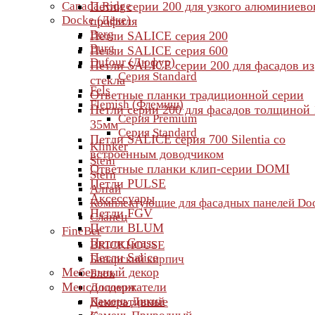
Canada Ridge
Петли серии 200 для узкого алюминиево
Docke (Дёке)
профиля
Berg
Петли SALICE серия 200
Burg
Петли SALICE серия 600
Dufour (Дюфур)
Петли SALICE серии 200 для фасадов из
Серия Standard
стекла
Fels
Ответные планки традиционной серии
Flemish (Флемиш)
Петли серии 200 для фасадов толщиной 
Серия Premium
35мм
Серия Standard
Петли SALICE серия 700 Silentia со
Klinker
встроенным доводчиком
Stein
Ответные планки клип-серии DOMI
Stern
Петли PULSE
Алтай
Аксессуары
Комплектующие для фасадных панелей Do
Петли FGV
Сланец
Петли BLUM
FineBer
Петли Grass
BRICKHOUSE
Петли Salice
Баварский кирпич
Мебельный декор
Блок
Менсолодержатели
Доломит
Камень Дикий
Декоративные