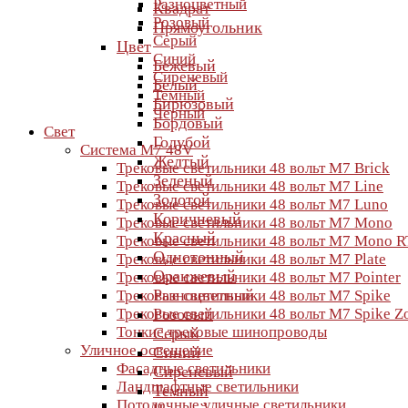
Разноцветный
Квадрат
Розовый
Прямоугольник
Серый
Цвет
Синий
Бежевый
Сиреневый
Белый
Темный
Бирюзовый
Черный
Бордовый
Свет
Голубой
Система M7 48V
Желтый
Трековые светильники 48 вольт M7 Brick
Зеленый
Трековые светильники 48 вольт M7 Line
Золотой
Трековые светильники 48 вольт M7 Luno
Коричневый
Трековые светильники 48 вольт M7 Mono
Красный
Трековые светильники 48 вольт M7 Mono R
Однотонный
Трековые светильники 48 вольт M7 Plate
Оранжевый
Трековые светильники 48 вольт M7 Pointer
Разноцветный
Трековые светильники 48 вольт M7 Spike
Трековые светильники 48 вольт M7 Spike 
Розовый
Тонкие трековые шинопроводы
Серый
Уличное освещение
Синий
Фасадные светильники
Сиреневый
Ландшафтные светильники
Темный
Потолочные уличные светильники