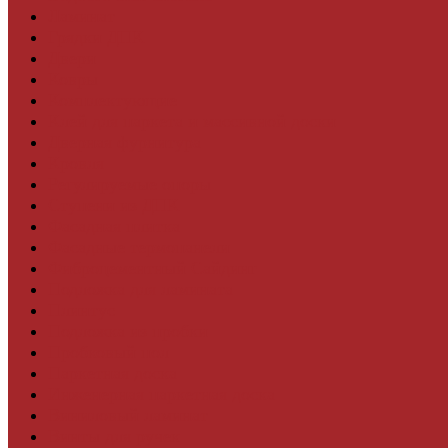
Ламинат
Грядки ДПК
Двери
Ковры
Комплектующие
Клей для паркета и массивной доски
Дверная фурнитура
Кровля
Регулируемые опоры
Ступени из ДПК
Фасадная плитка
Фасадные термопанели
Фиброцементный Сайдинг
Подложка для ламината
Плинтус
Подложка из пробки
Пробковый пол
Паркетная доска
Инженерная паркетная доска
Виниловый ламинат
Винты для ручек