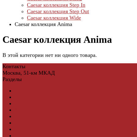
Caesar коллекция Step In
Caesar коллекция Step Out
Caesar коллекция Wide
Caesar коллекция Anima
Caesar коллекция Anima
В этой категории нет ни одного товара.
Контакты
Москва, 51-км МКАД
Разделы
Керамическая плитка
Свет
Мебель и Интерьер
Мебельная фурнитура
Фасадные панели
Террасная доска ДПК
Виниловый сайдинг
Водосточная система