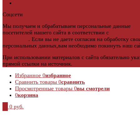
Массивная доска
Соцсети
Мы получаем и обрабатываем персональные данные
посетителей нашего сайта в соответствии с
официальн
политикой
. Если вы не даете согласия на обработку сво
персональных данных,вам необходимо покинуть наш са
При использовании материалов с сайта обязательно ука
прямой ссылки на источник.
Избранное
0
избранное
Сравнить товары
0
сравнить
Просмотренные товары
0
вы смотрели
0
корзина
0
0 руб.