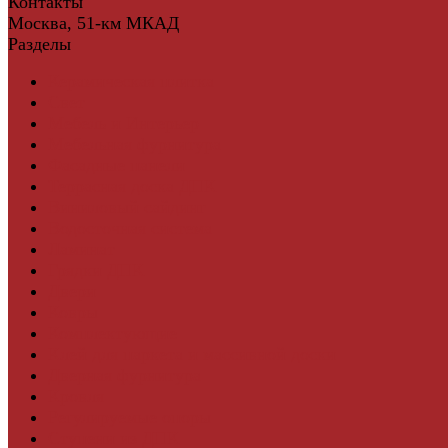
Контакты
Москва, 51-км МКАД
Разделы
Керамическая плитка
Свет
Мебель и Интерьер
Мебельная фурнитура
Фасадные панели
Террасная доска ДПК
Виниловый сайдинг
Водосточная система
Ламинат
Грядки ДПК
Двери
Ковры
Комплектующие
Клей для паркета и массивной доски
Дверная фурнитура
Кровля
Регулируемые опоры
Ступени из ДПК